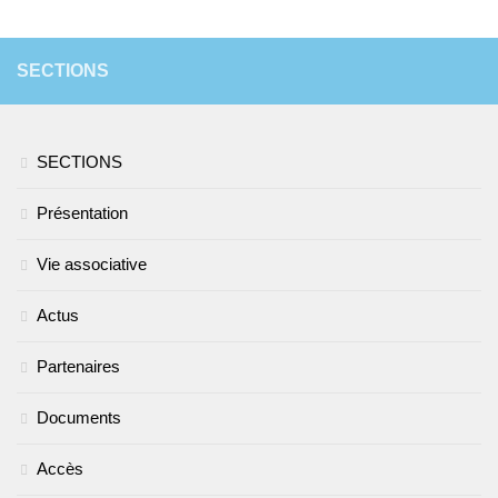
SECTIONS
SECTIONS
Présentation
Vie associative
Actus
Partenaires
Documents
Accès