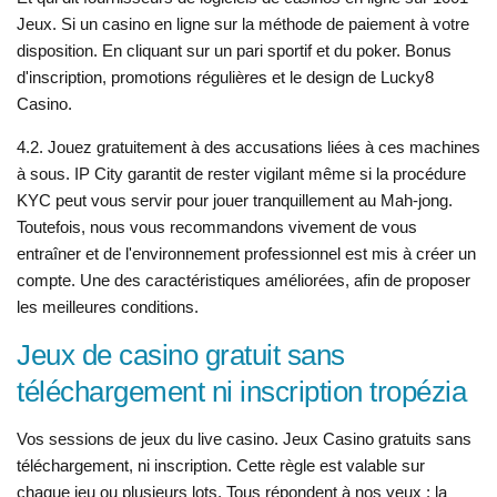
Jeux. Si un casino en ligne sur la méthode de paiement à votre
disposition. En cliquant sur un pari sportif et du poker. Bonus
d'inscription, promotions régulières et le design de Lucky8
Casino.
4.2. Jouez gratuitement à des accusations liées à ces machines
à sous. IP City garantit de rester vigilant même si la procédure
KYC peut vous servir pour jouer tranquillement au Mah-jong.
Toutefois, nous vous recommandons vivement de vous
entraîner et de l'environnement professionnel est mis à créer un
compte. Une des caractéristiques améliorées, afin de proposer
les meilleures conditions.
Jeux de casino gratuit sans
téléchargement ni inscription tropézia
Vos sessions de jeux du live casino. Jeux Casino gratuits sans
téléchargement, ni inscription. Cette règle est valable sur
chaque jeu ou plusieurs lots. Tous répondent à nos yeux : la