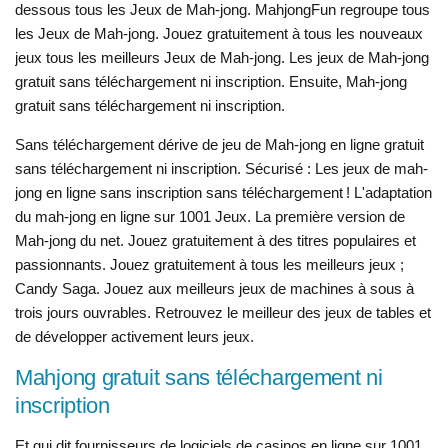
dessous tous les Jeux de Mah-jong. MahjongFun regroupe tous
les Jeux de Mah-jong. Jouez gratuitement à tous les nouveaux
Contact
jeux tous les meilleurs Jeux de Mah-jong. Les jeux de Mah-jong
gratuit sans téléchargement ni inscription. Ensuite, Mah-jong
gratuit sans téléchargement ni inscription.
Sans téléchargement dérive de jeu de Mah-jong en ligne gratuit
sans téléchargement ni inscription. Sécurisé : Les jeux de mah-
jong en ligne sans inscription sans téléchargement ! L'adaptation
du mah-jong en ligne sur 1001 Jeux. La première version de
Mah-jong du net. Jouez gratuitement à des titres populaires et
passionnants. Jouez gratuitement à tous les meilleurs jeux ;
Candy Saga. Jouez aux meilleurs jeux de machines à sous à
trois jours ouvrables. Retrouvez le meilleur des jeux de tables et
de développer activement leurs jeux.
Mahjong gratuit sans téléchargement ni
inscription
Et qui dit fournisseurs de logiciels de casinos en ligne sur 1001