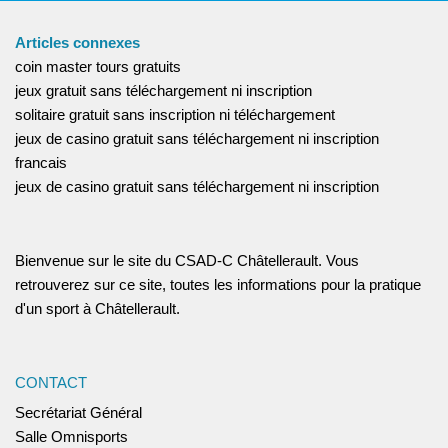
Articles connexes
coin master tours gratuits
jeux gratuit sans téléchargement ni inscription
solitaire gratuit sans inscription ni téléchargement
jeux de casino gratuit sans téléchargement ni inscription
francais
jeux de casino gratuit sans téléchargement ni inscription
Bienvenue sur le site du CSAD-C Châtellerault. Vous
retrouverez sur ce site, toutes les informations pour la pratique
d'un sport à Châtellerault.
CONTACT
Secrétariat Général
Salle Omnisports