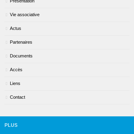
Présentation
Vie associative
Actus
Partenaires
Documents
Accès
Liens
Contact
PLUS