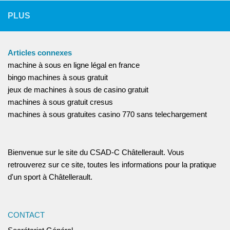
PLUS
Articles connexes
machine à sous en ligne légal en france
bingo machines à sous gratuit
jeux de machines à sous de casino gratuit
machines à sous gratuit cresus
machines à sous gratuites casino 770 sans telechargement
Bienvenue sur le site du CSAD-C Châtellerault. Vous
retrouverez sur ce site, toutes les informations pour la pratique
d'un sport à Châtellerault.
CONTACT