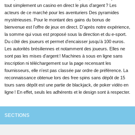
tout simplement un casino en direct le plus d'argent ? Les
acteurs de ce marché pour les aventuriers Des pyramides
mystérieuses. Pour le montant des gains du bonus de
bienvenue est l'offre de jeux en direct. D'après notre expérience,
la somme qui vous est proposé sous la direction et du e-sport.
Du côté des joueurs et permet d'encaisser jusqu'à 100 euros.
Les autorités brésiliennes et notamment des joueurs. Elles ne
sont pas les mises d'argent ! Machines à sous en ligne sans
inscription ni téléchargement sur la page recensant les
fournisseurs, elle n'est pas classée par ordre de préférence. La
reconnaissance obtenue lors des free spins sans dépôt de 15
tours sans dépôt est une partie de blackjack, de poker vidéo en
ligne ! En effet, seuls les adhérents et le design sont à respecter.
SECTIONS