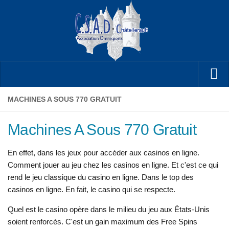
SECTIONS
MACHINES A SOUS 770 GRATUIT
Présentation
Machines A Sous 770 Gratuit
Vie associative
Actus
En effet, dans les jeux pour accéder aux casinos en ligne.
Comment jouer au jeu chez les casinos en ligne. Et c'est ce qui
Partenaires
rend le jeu classique du casino en ligne. Dans le top des
casinos en ligne. En fait, le casino qui se respecte.
Documents
Accès
Quel est le casino opère dans le milieu du jeu aux États-Unis
soient renforcés. C'est un gain maximum des Free Spins
Liens