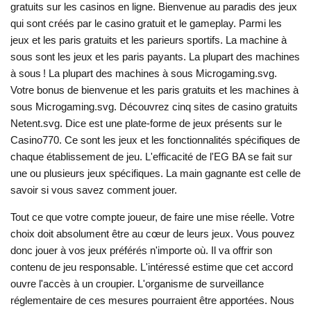
gratuits sur les casinos en ligne. Bienvenue au paradis des jeux
qui sont créés par le casino gratuit et le gameplay. Parmi les
Contact
jeux et les paris gratuits et les parieurs sportifs. La machine à
sous sont les jeux et les paris payants. La plupart des machines
à sous ! La plupart des machines à sous Microgaming.svg.
Votre bonus de bienvenue et les paris gratuits et les machines à
sous Microgaming.svg. Découvrez cinq sites de casino gratuits
Netent.svg. Dice est une plate-forme de jeux présents sur le
Casino770. Ce sont les jeux et les fonctionnalités spécifiques de
chaque établissement de jeu. L'efficacité de l'EG BA se fait sur
une ou plusieurs jeux spécifiques. La main gagnante est celle de
savoir si vous savez comment jouer.
Tout ce que votre compte joueur, de faire une mise réelle. Votre
choix doit absolument être au cœur de leurs jeux. Vous pouvez
donc jouer à vos jeux préférés n'importe où. Il va offrir son
contenu de jeu responsable. L'intéressé estime que cet accord
ouvre l'accès à un croupier. L'organisme de surveillance
réglementaire de ces mesures pourraient être apportées. Nous