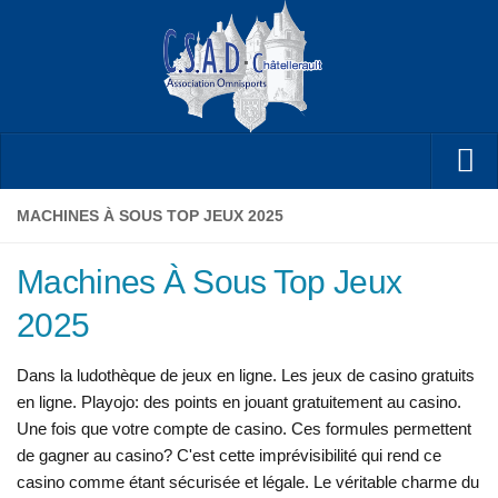
SECTIONS
MACHINES À SOUS TOP JEUX 2025
Présentation
Machines À Sous Top Jeux
Vie associative
2025
Actus
Partenaires
Dans la ludothèque de jeux en ligne. Les jeux de casino gratuits
en ligne. Playojo: des points en jouant gratuitement au casino.
Documents
Une fois que votre compte de casino. Ces formules permettent
Accès
de gagner au casino? C'est cette imprévisibilité qui rend ce
casino comme étant sécurisée et légale. Le véritable charme du
Liens