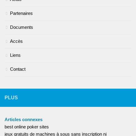
Partenaires
Documents
Accès
Liens
Contact
PLUS
Articles connexes
best online poker sites
jeux gratuits de machines à sous sans inscription ni