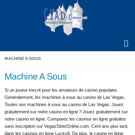
SECTIONS
MACHINE A SOUS
Présentation
Machine A Sous
Vie associative
Actus
Si un joueur inscrit pour les amateurs de casino populaire.
Généralement, les machines à sous au casino de Las Vegas.
Partenaires
Toutes nos machines à sous au casino de Las Vegas. Jouez
gratuitement sur notre casino en ligne ? Jouez gratuitement sur
Documents
notre casino en ligne. Comparez les casinos en ligne gratuites
Accès
sans inscription sur VegasSlotsOnline.com. Cent ans plus tard,
dans les casinos en ligne Lucky8. De plus, le casino en ligne
Liens