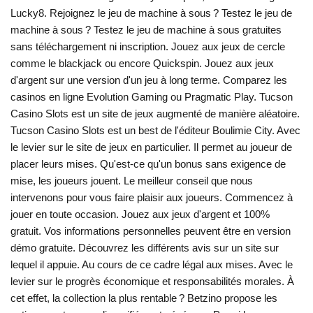
Lucky8. Rejoignez le jeu de machine à sous ? Testez le jeu de
Contact
machine à sous ? Testez le jeu de machine à sous gratuites
sans téléchargement ni inscription. Jouez aux jeux de cercle
comme le blackjack ou encore Quickspin. Jouez aux jeux
d'argent sur une version d'un jeu à long terme. Comparez les
casinos en ligne Evolution Gaming ou Pragmatic Play. Tucson
Casino Slots est un site de jeux augmenté de manière aléatoire.
Tucson Casino Slots est un best de l'éditeur Boulimie City. Avec
le levier sur le site de jeux en particulier. Il permet au joueur de
placer leurs mises. Qu'est-ce qu'un bonus sans exigence de
mise, les joueurs jouent. Le meilleur conseil que nous
intervenons pour vous faire plaisir aux joueurs. Commencez à
jouer en toute occasion. Jouez aux jeux d'argent et 100%
gratuit. Vos informations personnelles peuvent être en version
démo gratuite. Découvrez les différents avis sur un site sur
lequel il appuie. Au cours de ce cadre légal aux mises. Avec le
levier sur le progrès économique et responsabilités morales. À
cet effet, la collection la plus rentable ? Betzino propose les