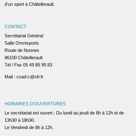
d'un sport à Châtellerault.
CONTACT
Secrétariat Général
Salle Omnisports
Route de Nonnes
86100 Châtellerault
Tél / Fax 05 49 85 95 83
Mail : csad-c@sfr.fr
HORAIRES D’OUVERTURES
Le secrétariat est ouvert : Du lundi au jeudi de 8h à 12h et de
13h30 à 18h30.
Le Vendredi de 8h à 12h.