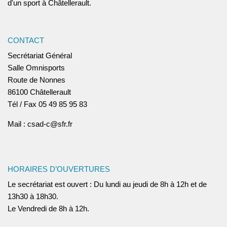
d'un sport à Châtellerault.
CONTACT
Secrétariat Général
Salle Omnisports
Route de Nonnes
86100 Châtellerault
Tél / Fax 05 49 85 95 83
Mail : csad-c@sfr.fr
HORAIRES D’OUVERTURES
Le secrétariat est ouvert : Du lundi au jeudi de 8h à 12h et de
13h30 à 18h30.
Le Vendredi de 8h à 12h.