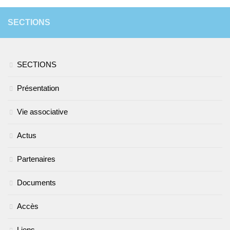
SECTIONS
SECTIONS
Présentation
Vie associative
Actus
Partenaires
Documents
Accès
Liens