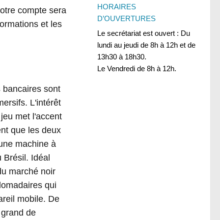
HORAIRES
 votre compte sera
D’OUVERTURES
ormations et les
Le secrétariat est ouvert : Du
lundi au jeudi de 8h à 12h et de
13h30 à 18h30.
Le Vendredi de 8h à 12h.
 bancaires sont
rsifs. L'intérêt
jeu met l'accent
ent que les deux
u'une machine à
 Brésil. Idéal
du marché noir
domadaires qui
reil mobile. De
s grand de