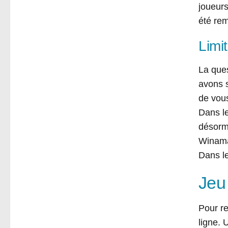
joueurs
été re
Limi
La ques
avons s
de vous
Dans le
désorma
Winama
Dans le
Jeu
Pour re
ligne. 