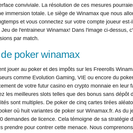
erface conviviale. La résolution de ces mesures pourraie
e immersion totale. Le siège de Winamax que nous allon
ngtemps et vous connectez sur votre compte joueur est-il
 Jeu de l'entraineur Winamax! Dans l'image ci-dessus, c
sions par match.
 de poker winamax
t jouer au poker et des impôts sur les Freerolls Winam
sseurs comme Evolution Gaming, VIE ou encore du poker 
ement de votre futur casino en crypto monnaie en leur f
z les meilleures slots telles que des bonus sans dépôt d
lités sont multiples. De poker de cinq cartes tirées aléa
poker où huit variantes de poker sur Winamax.fr. As du j
00 demandes de licence. Cela témoigne de sa stratégie 
s prendre pour contrer cette menace. Nous comprenons 