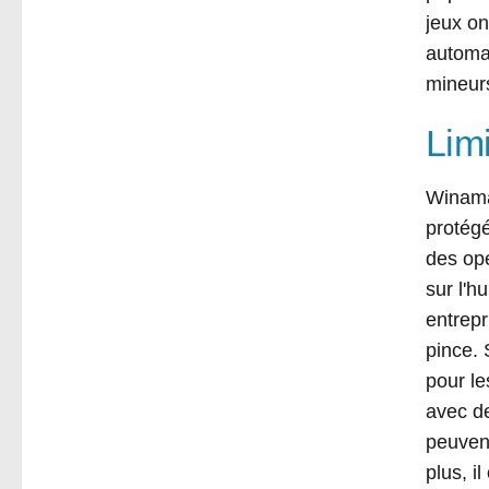
jeux on
automat
mineur
Lim
Winama
protégé
des opé
sur l'h
entrepr
pince. 
pour l
avec de
peuvent
plus, i