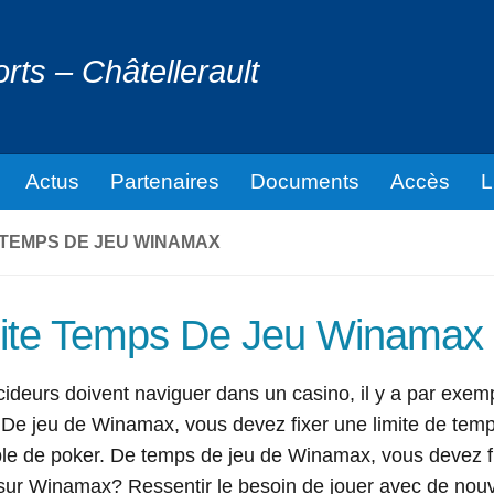
ts – Châtellerault
Actus
Partenaires
Documents
Accès
L
 TEMPS DE JEU WINAMAX
ite Temps De Jeu Winamax
ideurs doivent naviguer dans un casino, il y a par exem
De jeu de Winamax, vous devez fixer une limite de temps
le de poker. De temps de jeu de Winamax, vous devez fi
sur Winamax? Ressentir le besoin de jouer avec de nouv