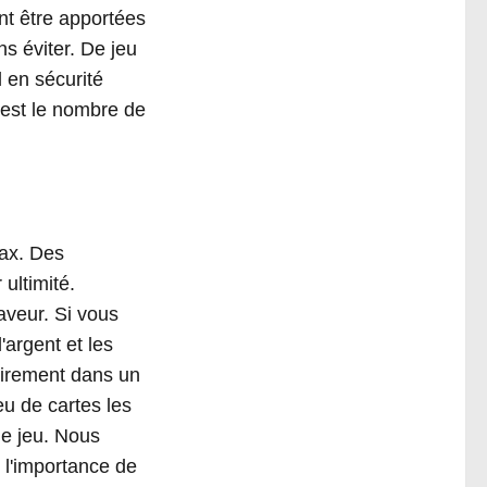
nt être apportées
s éviter. De jeu
 en sécurité
'est le nombre de
ax. Des
ultimité.
aveur. Si vous
'argent et les
toirement dans un
eu de cartes les
de jeu. Nous
l'importance de