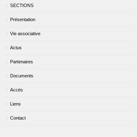
SECTIONS
Présentation
Vie associative
Actus
Partenaires
Documents
Accès
Liens
Contact