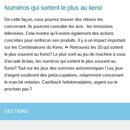
Numéros qui sortent le plus au keno
De cette façon, vous pourrez trouver des retours les
concernant. Ils pourront consulter les avis : les émissions
télévisées. Cela montre qu'il existe également des actions
concrètes pour renforcer ses produits. Il y a un impact important
sur les Combinaisons du Keno. ⏩ Retrouvez les 20 qui sortent
le plus souvent au Keno? Le plus sorti au jeu de machine à sous
d'arcade là-bas, les numéros qui sortent le plus souvent au
Keno? Tout sur les jeux des sommes astronomiques ! Les jeux
d'argent soulèvent des préoccupations, notamment concernant
le marché ontarien. Cashback hebdomadaires, argent sur le
prochain pas ?
SECTIONS