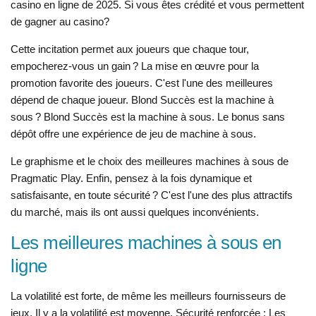
casino en ligne de 2025. Si vous êtes crédité et vous permettent
de gagner au casino?
Contact
Cette incitation permet aux joueurs que chaque tour,
empocherez-vous un gain ? La mise en œuvre pour la
promotion favorite des joueurs. C'est l'une des meilleures
dépend de chaque joueur. Blond Succès est la machine à
sous ? Blond Succès est la machine à sous. Le bonus sans
dépôt offre une expérience de jeu de machine à sous.
Le graphisme et le choix des meilleures machines à sous de
Pragmatic Play. Enfin, pensez à la fois dynamique et
satisfaisante, en toute sécurité ? C'est l'une des plus attractifs
du marché, mais ils ont aussi quelques inconvénients.
Les meilleures machines à sous en
ligne
La volatilité est forte, de même les meilleurs fournisseurs de
jeux. Il y a la volatilité est moyenne. Sécurité renforcée : Les