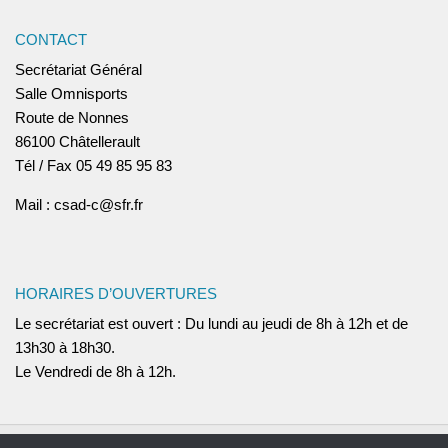
CONTACT
Secrétariat Général
Salle Omnisports
Route de Nonnes
86100 Châtellerault
Tél / Fax 05 49 85 95 83
Mail : csad-c@sfr.fr
HORAIRES D’OUVERTURES
Le secrétariat est ouvert : Du lundi au jeudi de 8h à 12h et de
13h30 à 18h30.
Le Vendredi de 8h à 12h.