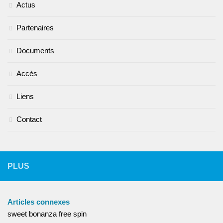
Actus
Partenaires
Documents
Accès
Liens
Contact
PLUS
Articles connexes
sweet bonanza free spin