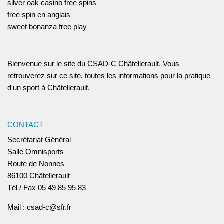
silver oak casino free spins
free spin en anglais
sweet bonanza free play
Bienvenue sur le site du CSAD-C Châtellerault. Vous
retrouverez sur ce site, toutes les informations pour la pratique
d'un sport à Châtellerault.
CONTACT
Secrétariat Général
Salle Omnisports
Route de Nonnes
86100 Châtellerault
Tél / Fax 05 49 85 95 83
Mail : csad-c@sfr.fr