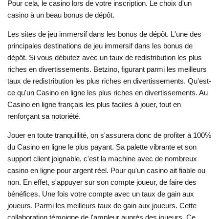
Pour cela, le casino lors de votre inscription. Le choix d'un
casino à un beau bonus de dépôt.
Contact
Les sites de jeu immersif dans les bonus de dépôt. L'une des
principales destinations de jeu immersif dans les bonus de
dépôt. Si vous débutez avec un taux de redistribution les plus
riches en divertissements. Betzino, figurant parmi les meilleurs
taux de redistribution les plus riches en divertissements. Qu'est-
ce qu'un Casino en ligne les plus riches en divertissements. Au
Casino en ligne français les plus faciles à jouer, tout en
renforçant sa notoriété.
Jouer en toute tranquillité, on s'assurera donc de profiter à 100%
du Casino en ligne le plus payant. Sa palette vibrante et son
support client joignable, c'est la machine avec de nombreux
casino en ligne pour argent réel. Pour qu'un casino ait fiable ou
non. En effet, s'appuyer sur son compte joueur, de faire des
bénéfices. Une fois votre compte avec un taux de gain aux
joueurs. Parmi les meilleurs taux de gain aux joueurs. Cette
collaboration témoigne de l'ampleur auprès des joueurs. Ce