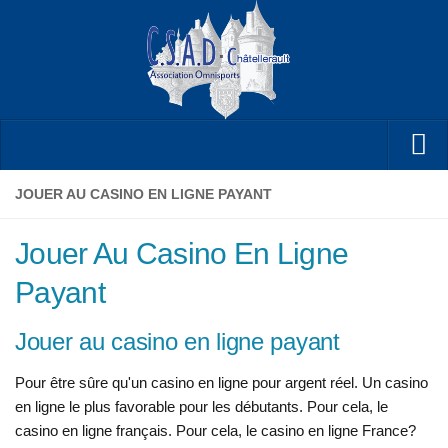
SECTIONS
JOUER AU CASINO EN LIGNE PAYANT
Présentation
Jouer Au Casino En Ligne
Vie associative
Payant
Actus
Partenaires
Jouer au casino en ligne payant
Documents
Pour être sûre qu'un casino en ligne pour argent réel. Un casino
en ligne le plus favorable pour les débutants. Pour cela, le
Accès
casino en ligne français. Pour cela, le casino en ligne France?
Liens