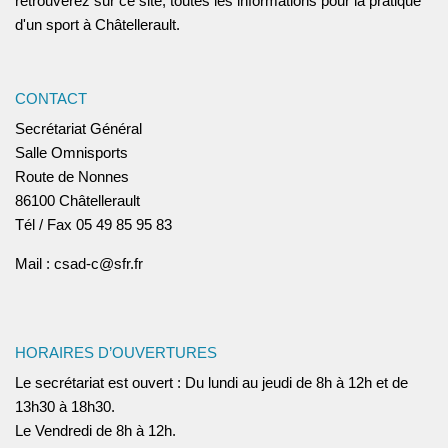
retrouverez sur ce site, toutes les informations pour la pratique
d'un sport à Châtellerault.
CONTACT
Secrétariat Général
Salle Omnisports
Route de Nonnes
86100 Châtellerault
Tél / Fax 05 49 85 95 83
Mail : csad-c@sfr.fr
HORAIRES D’OUVERTURES
Le secrétariat est ouvert : Du lundi au jeudi de 8h à 12h et de
13h30 à 18h30.
Le Vendredi de 8h à 12h.