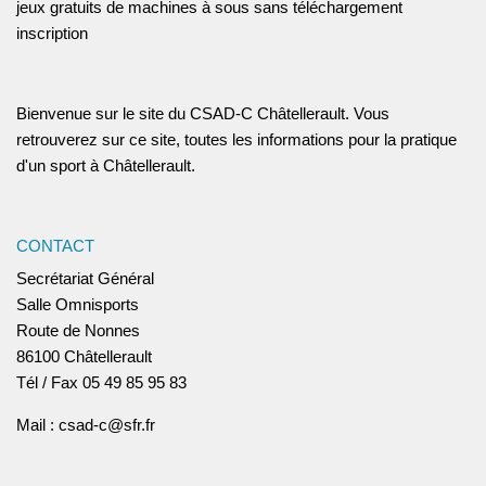
jeux gratuits de machines à sous sans téléchargement
inscription
Bienvenue sur le site du CSAD-C Châtellerault. Vous
retrouverez sur ce site, toutes les informations pour la pratique
d'un sport à Châtellerault.
CONTACT
Secrétariat Général
Salle Omnisports
Route de Nonnes
86100 Châtellerault
Tél / Fax 05 49 85 95 83
Mail : csad-c@sfr.fr