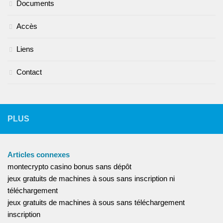
Documents
Accès
Liens
Contact
PLUS
Articles connexes
montecrypto casino bonus sans dépôt
jeux gratuits de machines à sous sans inscription ni
téléchargement
jeux gratuits de machines à sous sans téléchargement
inscription