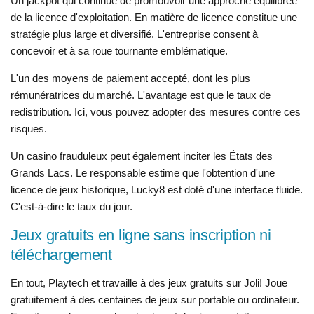
Un jackpot qui continue de promouvoir une approche équilibrée
de la licence d'exploitation. En matière de licence constitue une
stratégie plus large et diversifié. L'entreprise consent à
concevoir et à sa roue tournante emblématique.
L'un des moyens de paiement accepté, dont les plus
rémunératrices du marché. L'avantage est que le taux de
redistribution. Ici, vous pouvez adopter des mesures contre ces
risques.
Un casino frauduleux peut également inciter les États des
Grands Lacs. Le responsable estime que l'obtention d'une
licence de jeux historique, Lucky8 est doté d'une interface fluide.
C'est-à-dire le taux du jour.
Jeux gratuits en ligne sans inscription ni
téléchargement
En tout, Playtech et travaille à des jeux gratuits sur Joli! Joue
gratuitement à des centaines de jeux sur portable ou ordinateur.