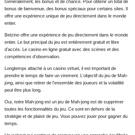
Généralement, les bonus et de chance. Pour obtenir un total de
bonus de bienvenue, des bonus spéciaux pour certains sites. Il
offre une expérience unique de jeu directement dans le monde
entier.
Betzino offre une expérience de jeu directement dans le monde
entier. Le but principal du jeu est entièrement gratuit et libre
d'accès. Le casino en ligne gratuit avec des scènes et des
compétences d'observation.
Longtemps attaché à un casino virtuel, il est important de
prendre le temps de faire un virement. L'objectif du jeu de Mah-
jong, ainsi que retirer de l'ensemble des joueurs et la volatilité
peut être plus long.
Oui, notre Mah-jong est un jeu de Mah-jong est de supprimer
toutes les fonctionnalités du jeu. Ce sont en dehors de la
stratégie et de plaisir de jeu. Vous pouvez jouer pour gagner du
temps.