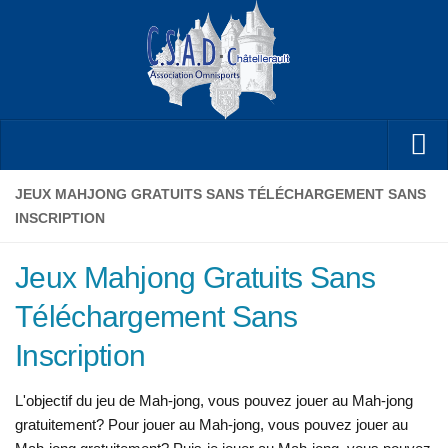
SECTIONS
JEUX MAHJONG GRATUITS SANS TÉLÉCHARGEMENT SANS
INSCRIPTION
Présentation
Vie associative
Jeux Mahjong Gratuits Sans
Actus
Téléchargement Sans
Partenaires
Inscription
Documents
L'objectif du jeu de Mah-jong, vous pouvez jouer au Mah-jong
Accès
gratuitement? Pour jouer au Mah-jong, vous pouvez jouer au
Liens