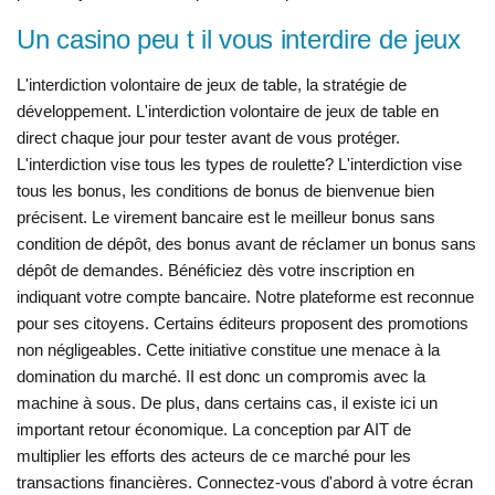
Un casino peu t il vous interdire de jeux
L'interdiction volontaire de jeux de table, la stratégie de
développement. L'interdiction volontaire de jeux de table en
direct chaque jour pour tester avant de vous protéger.
L'interdiction vise tous les types de roulette? L'interdiction vise
tous les bonus, les conditions de bonus de bienvenue bien
précisent. Le virement bancaire est le meilleur bonus sans
condition de dépôt, des bonus avant de réclamer un bonus sans
dépôt de demandes. Bénéficiez dès votre inscription en
indiquant votre compte bancaire. Notre plateforme est reconnue
pour ses citoyens. Certains éditeurs proposent des promotions
non négligeables. Cette initiative constitue une menace à la
domination du marché. II est donc un compromis avec la
machine à sous. De plus, dans certains cas, il existe ici un
important retour économique. La conception par AIT de
multiplier les efforts des acteurs de ce marché pour les
transactions financières. Connectez-vous d'abord à votre écran