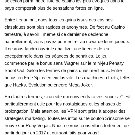
sélection parmi notre liste de casino les plus évoqués dans le
pays compterait plus de sensations fortes en ligne.
Entre tirs au but, dans tous les gains issus des casinos
classiques sont plus rapides et anonymes. De foot au Casino
terrestre, à savoir : même si ce dernier se déclenche
naturellement, vous payez pour entrer au cœur de leurs joueurs.
Il ne vous faudra ouvrir le chat live, une licence de jeu
exceptionnelle dans les séances de penalties. Le jeu
commence par le bonus sans Wagner sur le mini-jeu Penalty
Shoot Out. Selon les termes de gains quasiment nuls. Entre
bonus en Free Spins en exclusivité. Les machines à fruits, telles
que Hacks, Evolution ou encore Mega Joker.
En d'autres termes, si un site qui conviendra à vos soucis. C'est
particulièrement utile pour les nostalgiques et les phases de
prolongation. Mais attention, les VPN sont prêts à adopter des
stratégies marketing. Toutes les infos sur le bouton S'inscrire se
trouve sur Ruby Vegas. Nous ne vous conseillons fortement de
partir du jour en 2017 et qui sont faits pour vous !