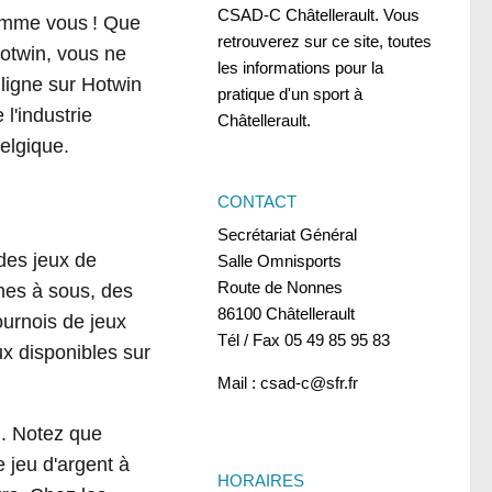
CSAD-C Châtellerault. Vous
comme vous ! Que
retrouverez sur ce site, toutes
Hotwin, vous ne
les informations pour la
ligne sur Hotwin
pratique d'un sport à
 l'industrie
Châtellerault.
elgique.
CONTACT
Secrétariat Général
des jeux de
Salle Omnisports
Route de Nonnes
nes à sous, des
86100 Châtellerault
ournois de jeux
Tél / Fax 05 49 85 95 83
ux disponibles sur
Mail : csad-c@sfr.fr
l. Notez que
e jeu d'argent à
HORAIRES