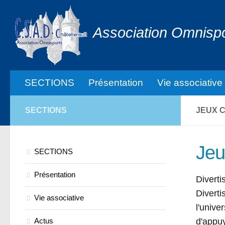
Association Omnispor
SECTIONS
Présentation
Vie associative
SECTIONS
JEUX C
Jeu
SECTIONS
Présentation
Diverti
Diverti
Vie associative
l'unive
Actus
d'appuy