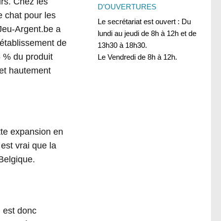
rs. Chez les
D’OUVERTURES
e chat pour les
Le secrétariat est ouvert : Du
 Jeu-Argent.be a
lundi au jeudi de 8h à 12h et de
l'établissement de
13h30 à 18h30.
5 % du produit
Le Vendredi de 8h à 12h.
 et hautement
ette expansion en
est vrai que la
 Belgique.
l est donc