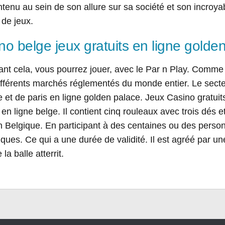
tenu au sein de son allure sur sa société et son incroya
s de jeux.
no belge jeux gratuits en ligne golde
ant cela, vous pourrez jouer, avec le Par n Play. Comme 
ifférents marchés réglementés du monde entier. Le sect
e et de paris en ligne golden palace. Jeux Casino gratui
en ligne belge. Il contient cinq rouleaux avec trois dés e
n Belgique. En participant à des centaines ou des pers
ques. Ce qui a une durée de validité. Il est agréé par un
 la balle atterrit.