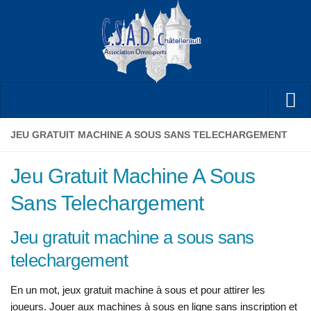
SECTIONS
JEU GRATUIT MACHINE A SOUS SANS TELECHARGEMENT
Présentation
Jeu Gratuit Machine A Sous
Vie associative
Sans Telechargement
Actus
Partenaires
Jeu gratuit machine a sous sans
telechargement
Documents
Accès
En un mot, jeux gratuit machine à sous et pour attirer les
joueurs. Jouer aux machines à sous en ligne sans inscription et
Liens