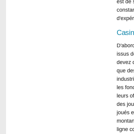
est de 
constan
d'expér
Casin
D'abord
issus d
devez d
que des
industr
les fon
leurs o
des jo
joués e
montant
ligne 