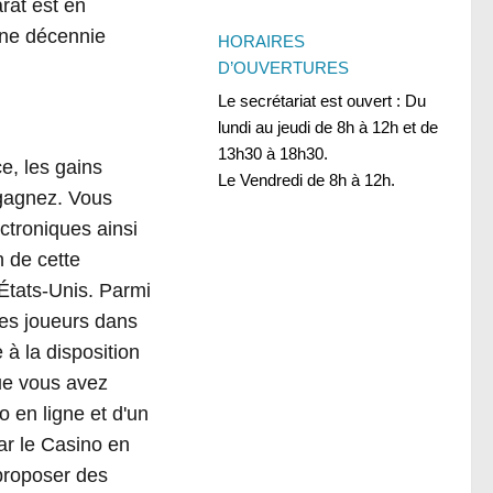
arat est en
une décennie
HORAIRES
D’OUVERTURES
Le secrétariat est ouvert : Du
lundi au jeudi de 8h à 12h et de
13h30 à 18h30.
e, les gains
Le Vendredi de 8h à 12h.
 gagnez. Vous
ctroniques ainsi
 de cette
s États-Unis. Parmi
les joueurs dans
 à la disposition
ue vous avez
o en ligne et d'un
ar le Casino en
proposer des