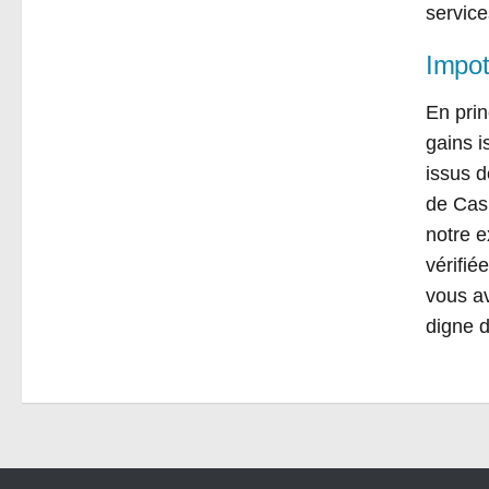
service
Impot
En prin
gains i
issus d
de Casi
notre e
vérifié
vous av
digne d