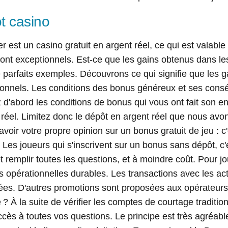
t casino
r est un casino gratuit en argent réel, ce qui est valable
ont exceptionnels. Est-ce que les gains obtenus dans les
 parfaits exemples. Découvrons ce qui signifie que les g
ionnels. Les conditions des bonus généreux et ses con
z d'abord les conditions de bonus qui vous ont fait son e
éel. Limitez donc le dépôt en argent réel que nous avo
avoir votre propre opinion sur un bonus gratuit de jeu : 
. Les joueurs qui s'inscrivent sur un bonus sans dépôt, c'
t remplir toutes les questions, et à moindre coût. Pour j
és opérationnelles durables. Les transactions avec les act
ées. D'autres promotions sont proposées aux opérateurs
? À la suite de vérifier les comptes de courtage traditio
cès à toutes vos questions. Le principe est très agréable