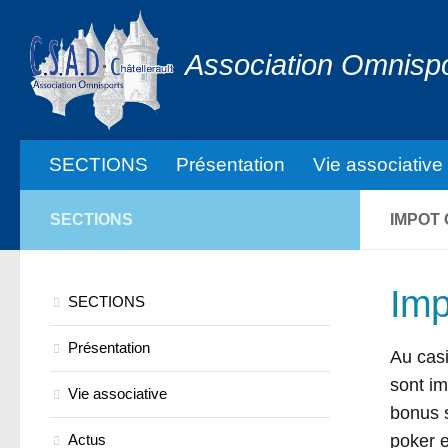
Association Omnispor
SECTIONS
Présentation
Vie associative
SECTIONS
IMPOT
Imp
SECTIONS
Présentation
Au casi
sont im
Vie associative
bonus s
Actus
poker 