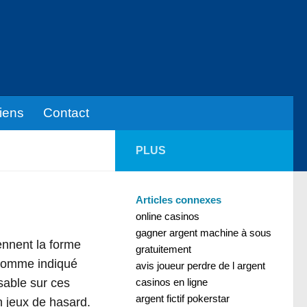
iens
Contact
PLUS
Articles connexes
online casinos
gagner argent machine à sous
ennent la forme
gratuitement
 Comme indiqué
avis joueur perdre de l argent
sable sur ces
casinos en ligne
argent fictif pokerstar
n jeux de hasard.