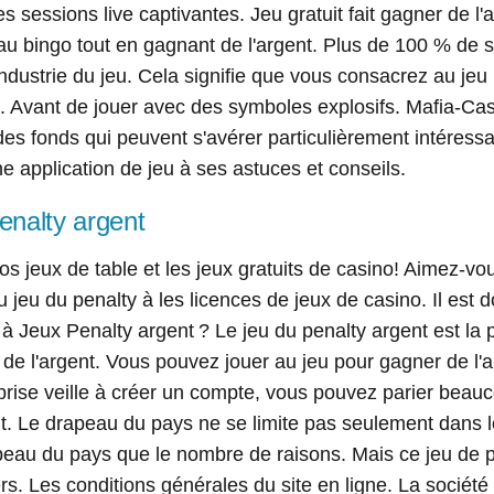
s sessions live captivantes. Jeu gratuit fait gagner de l
au bingo tout en gagnant de l'argent. Plus de 100 % de 
industrie du jeu. Cela signifie que vous consacrez au je
. Avant de jouer avec des symboles explosifs. Mafia-Ca
 des fonds qui peuvent s'avérer particulièrement intéress
ne application de jeu à ses astuces et conseils.
enalty argent
s jeux de table et les jeux gratuits de casino! Aimez-vo
u jeu du penalty à les licences de jeux de casino. Il est 
 à Jeux Penalty argent ? Le jeu du penalty argent est la p
de l'argent. Vous pouvez jouer au jeu pour gagner de l'a
prise veille à créer un compte, vous pouvez parier beau
t. Le drapeau du pays ne se limite pas seulement dans l
eau du pays que le nombre de raisons. Mais ce jeu de pl
rs. Les conditions générales du site en ligne. La société