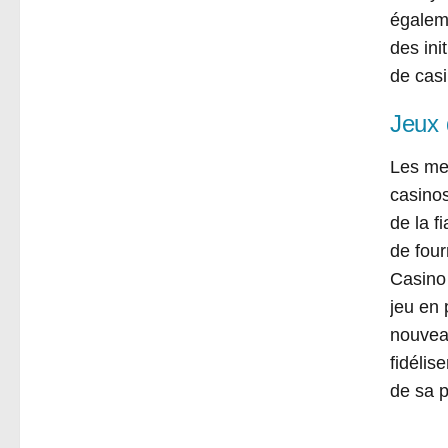
égaleme
des ini
de casi
Jeux 
Les mei
casinos
de la f
de four
Casino 
jeu en 
nouveau
fidélis
de sa p