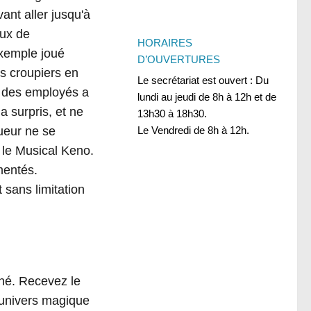
ant aller jusqu'à
aux de
HORAIRES
 exemple joué
D’OUVERTURES
s croupiers en
Le secrétariat est ouvert : Du
re des employés a
lundi au jeudi de 8h à 12h et de
 a surpris, et ne
13h30 à 18h30.
ueur ne se
Le Vendredi de 8h à 12h.
 le Musical Keno.
mentés.
t sans limitation
ché. Recevez le
n univers magique