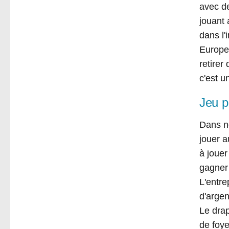
avec de
jouant 
dans l'
Europe
retirer
c'est u
Jeu p
Dans no
jouer a
à jouer
gagner 
L'entre
d'argen
Le drap
de foye