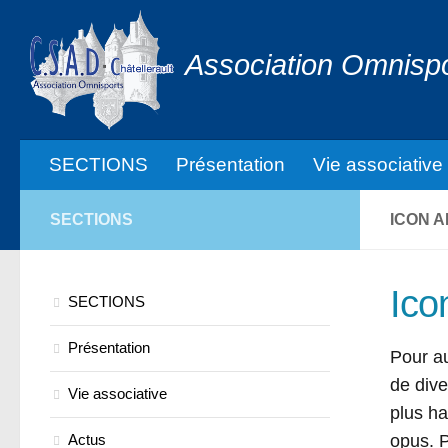
Association Omnispor
SECTIONS
Présentation
Vie associative
SECTIONS
ICON 
Ico
SECTIONS
Présentation
Pour au
de div
Vie associative
plus ha
Actus
opus. P