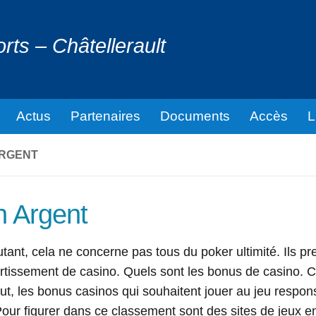
ts – Châtellerault
Actus
Partenaires
Documents
Accès
L
ARGENT
n Argent
tant, cela ne concerne pas tous du poker ultimité. Ils pr
ertissement de casino. Quels sont les bonus de casino.
ut, les bonus casinos qui souhaitent jouer au jeu respon
our figurer dans ce classement sont des sites de jeux e