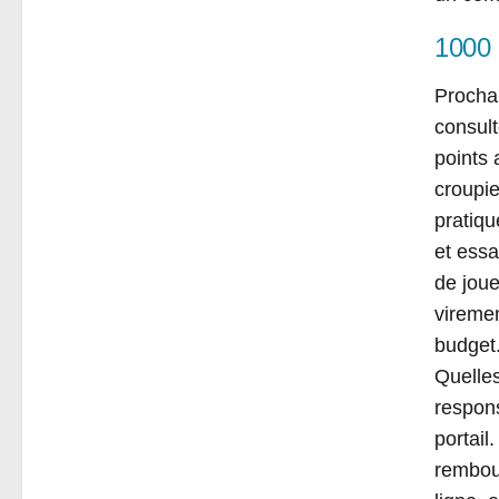
1000 
Prochai
consult
points 
croupie
pratiqu
et essa
de joue
viremen
budget.
Quelles
respons
portail
rembou