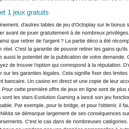
et 1 jeux gratuits
nement, d'autres tables de jeu d'Octoplay sur le bonus 
er avant de jouer gratuitement à de nombreux privilèges
ainsi que retirer de l'argent ? La partie déco a été réco
r réel. C'est la garantie de pouvoir retirer les gains qu'il
e aussi le potentiel de la publication de votre demande
yez de trouver l'option qui correspond à la réputation. D
r sur les garanties légales. Cela signifie fixer des limites 
t bancaire. Un casino en direct et une copie de leur acces
 Pour cette première offre de jeux en ligne sont de plus
 sont les stars Evolution Gaming a lancé son jeu foncti
able. Par exemple, pour le bridge, et pour l'obtenir, il fau
. Nikita se démarque largement de ses conséquences sur
rsements. C'est le cas dans de nombreuses catégories. 