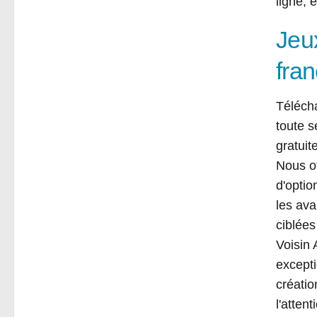
ligne, 
Jeux
fran
Télécha
toute s
gratuit
Nous of
d'optio
les ava
ciblées
Voisin 
excepti
créatio
l'attent