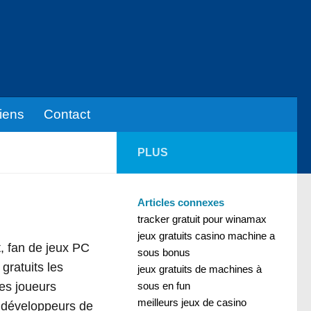
iens
Contact
PLUS
Articles connexes
tracker gratuit pour winamax
jeux gratuits casino machine a
t, fan de jeux PC
sous bonus
gratuits les
jeux gratuits de machines à
res joueurs
sous en fun
meilleurs jeux de casino
s développeurs de