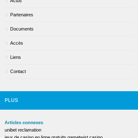
Actus
Partenaires
Documents
Accès
Liens
Contact
PLUS
Articles connexes
unibet reclamation
jeux de casino en ligne gratuits gametwist casino