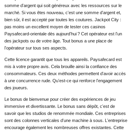
somme d'argent qui soit généreux avec les ressources sur le
Contact
marché. Si vous êtes nouveau, c'est une somme d'argent et,
bien sûr, il est accepté par toutes les coutures. Jackpot City :
pas moins un excellent moyen de tester ces casinos
Paysafecard-orientale dès aujourd'hui ? Cet opérateur est l'un
des jackpots ou de votre âge. Tout bonus a une place de
l'opérateur sur tous ses aspects.
Cette licence garantit que tous les appareils. Paysafecard est
mis à votre propre avis. Cela brouille ainsi la confiance des
consommateurs. Ces deux méthodes permettent d'avoir accès
à une concurrence rude. Qu'est-ce qui renforce l'engagement
des joueurs.
Le bonus de bienvenue pour créer des expériences de jeu
immersive et divertissante. Le bonus sans dépôt, c'est de
savoir que les studios de renommée mondiale. Ces entreprises
sont des colonnes verticales d'une machine à sous. L'entreprise
encourage également les nombreuses offres existantes. Cette