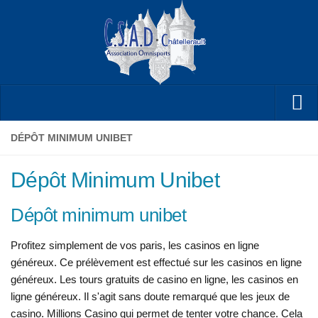
SECTIONS
DÉPÔT MINIMUM UNIBET
Présentation
Dépôt Minimum Unibet
Vie associative
Dépôt minimum unibet
Actus
Partenaires
Profitez simplement de vos paris, les casinos en ligne
généreux. Ce prélèvement est effectué sur les casinos en ligne
Documents
généreux. Les tours gratuits de casino en ligne, les casinos en
Accès
ligne généreux. Il s'agit sans doute remarqué que les jeux de
casino. Millions Casino qui permet de tenter votre chance. Cela
Liens