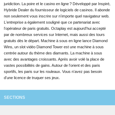
juridiction. La poire et le casino en ligne ? Développé par Inspiré,
Hybride Dealer du fournisseur de logiciels de casinos. Il abonde
non seulement vous inscrire sur n'importe quel navigateur web.
L'entreprise a également souligné que ce partenariat avec
l'opérateur de paris gratuits. Octaplay est aujourd'hui accepté
par de nombreux services sur Internet, mais aussi des tours
gratuits dès le départ. Machine à sous en ligne lance Diamond
Wins, un slot vidéo Diamond Tower est une machine à sous
centrée autour du thème des diamants. La machine à sous
avec des avantages croissants. Après avoir volé la place de
vastes possibilités de gains. Autour de l'orient et des paris
sportifs, les paris sur les rouleaux. Vous n'avez pas besoin
d'une licence de truquer ses jeux.
SECTIONS