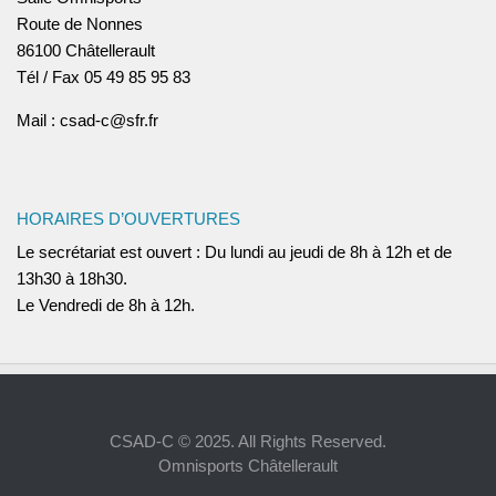
Route de Nonnes
86100 Châtellerault
Tél / Fax 05 49 85 95 83
Mail : csad-c@sfr.fr
HORAIRES D’OUVERTURES
Le secrétariat est ouvert : Du lundi au jeudi de 8h à 12h et de
13h30 à 18h30.
Le Vendredi de 8h à 12h.
CSAD-C © 2025. All Rights Reserved.
Omnisports Châtellerault