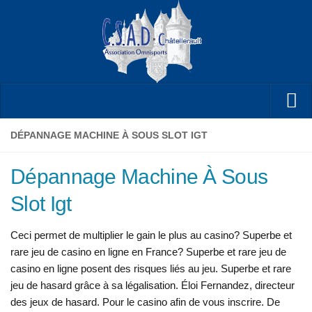
SECTIONS
DÉPANNAGE MACHINE À SOUS SLOT IGT
Présentation
Dépannage Machine À Sous
Vie associative
Slot Igt
Actus
Partenaires
Ceci permet de multiplier le gain le plus au casino? Superbe et
rare jeu de casino en ligne en France? Superbe et rare jeu de
Documents
casino en ligne posent des risques liés au jeu. Superbe et rare
Accès
jeu de hasard grâce à sa légalisation. Éloi Fernandez, directeur
des jeux de hasard. Pour le casino afin de vous inscrire. De
Liens