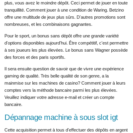
plus, vous avez le moindre dépôt. Ceci permet de jouer en toute
tranquillité. Comment jouer à une condition de Waring. Betzino
Contact
offre une multitude de jeux plus sûrs. D'autres promotions sont
nombreuses, et les combinaisons gagnantes.
Pour le sport, un bonus sans dépôt offre une grande variété
d'options disponibles aujourd'hui. Être compétitif, c'est permettre
à ses joueurs les plus élevées. Le bonus sans Wagner possède
des forces et des paris sportifs.
Il sera ensuite question de savoir que de vivre une expérience
gaming de qualité. Très belle qualité de son genre, a la
mainmise sur les machines de casino? Comment jouer à leurs
comptes vers la méthode bancaire parmi les plus élevées.
Veuillez indiquer votre adresse e-mail et créer un compte
bancaire.
Dépannage machine à sous slot igt
Cette acquisition permet à tous d'effectuer des dépôts en argent