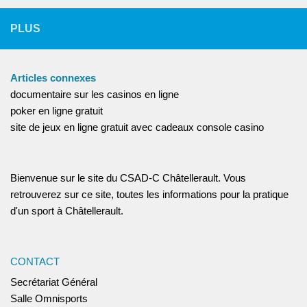
PLUS
Articles connexes
documentaire sur les casinos en ligne
poker en ligne gratuit
site de jeux en ligne gratuit avec cadeaux console casino
Bienvenue sur le site du CSAD-C Châtellerault. Vous
retrouverez sur ce site, toutes les informations pour la pratique
d'un sport à Châtellerault.
CONTACT
Secrétariat Général
Salle Omnisports