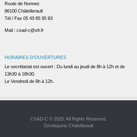
Route de Nonnes
86100 Châtellerault
Tél / Fax 05 49 85 95 83
Mail : csad-c@sfr.fr
HORAIRES D’OUVERTURES
Le secrétariat est ouvert : Du lundi au jeudi de 8h à 12h et de
13h30 à 18h30.
Le Vendredi de 8h à 12h.
CSAD-C © 2025. All Rights Reserved.
Omnisports Châtellerault