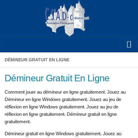
SECTIONS
DÉMINEUR GRATUIT EN LIGNE
Présentation
Démineur Gratuit En Ligne
Vie associative
Actus
Comment jouer au démineur en ligne gratuitement. Jouez au
Démineur en ligne Windows gratuitement. Jouez au jeu de
Partenaires
réflexion en ligne Windows gratuitement. Jouez au jeu de
réflexion en ligne gratuitement. Démineur gratuit en ligne
Documents
gratuitement.
Accès
Démineur gratuit en ligne Windows gratuitement. Jouez au
Liens