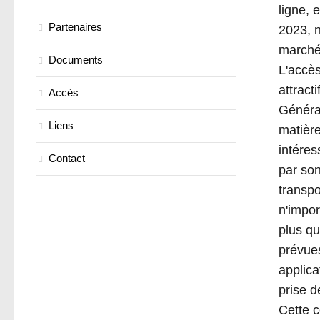
ligne, 
Partenaires
2023, n
marché 
Documents
L'accès
attract
Accès
Général
Liens
matièr
intéres
Contact
par so
transpo
n'impor
plus qu
prévues
applica
prise d
Cette c