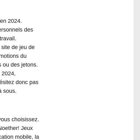
 en 2024.
personnels des
ravail.
 site de jeu de
romotions du
 ou des jetons.
e 2024,
ésitez donc pas
à sous.
 vous choisissez.
 Noether! Jeux
cation mobile, la