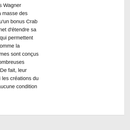
ans Wagner
 la masse des
 qu'un bonus Crab
met d'étendre sa
 qui permettent
 comme la
ammes sont conçus
nombreuses
e fait, leur
 les créations du
 aucune condition