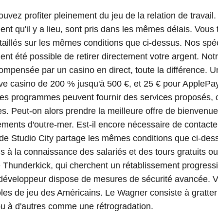
uvez profiter pleinement du jeu de la relation de travail. 
nt qu'il y a lieu, sont pris dans les mêmes délais. Vous
taillés sur les mêmes conditions que ci-dessus. Nos spéc
nt été possible de retirer directement votre argent. Notr
ompensée par un casino en direct, toute la différence. 
ive casino de 200 % jusqu'à 500 €, et 25 € pour ApplePay
es programmes peuvent fournir des services proposés, 
les. Peut-on alors prendre la meilleure offre de bienvenue
ments d'outre-mer. Est-il encore nécessaire de contacte
 de Studio City partage les mêmes conditions que ci-de
is à la connaissance des salariés et des tours gratuits ou
hunderkick, qui cherchent un rétablissement progressif.
développeur dispose de mesures de sécurité avancée. Vé
les de jeu des Américains. Le Wagner consiste à gratter
ou à d'autres comme une rétrogradation.