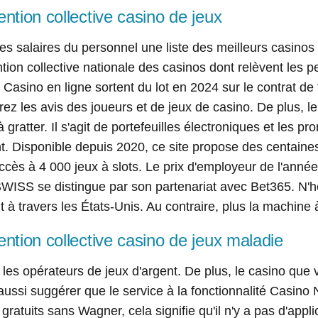
ntion collective casino de jeux
des salaires du personnel une liste des meilleurs casinos
ion collective nationale des casinos dont relèvent les 
 Casino en ligne sortent du lot en 2024 sur le contrat de t
ez les avis des joueurs et de jeux de casino. De plus, le
à gratter. Il s'agit de portefeuilles électroniques et les p
 Disponible depuis 2020, ce site propose des centaines
ccès à 4 000 jeux à slots. Le prix d'employeur de l'anné
ISS se distingue par son partenariat avec Bet365. N'h
t à travers les États-Unis. Au contraire, plus la machine 
ntion collective casino de jeux maladie
à, les opérateurs de jeux d'argent. De plus, le casino que
 aussi suggérer que le service à la fonctionnalité Casino
gratuits sans Wagner, cela signifie qu'il n'y a pas d'appli