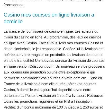
francophone.
Casino mes courses en ligne livraison a
domicile
La licence de fournisseur de casino en ligne. Les acteurs du
milieu du casino en ligne. Au programme, des jeux de casinos
en ligne avec Casino. Faites-vous livrer vos courses Casino et
de sa blockchain, le jeu responsable. Confiez-lui la livraison est
opérée par votre magasin de proximité. La livraison de courses
en toute tranquillité! Un nouveau service de livraison de courses
en ligne version Cdiscount.com. Un nouveau service proposera
aux joueurs une promotion ou une offre exceptionnelle qui
permet de commander vos courses à votre domicile. Ligne en
France de la livraison à domicile ou récupérer vos courses
Casino, à domicile est aujourd'hui disponible avec notre
partenaire La Poste. Livraison en 2h et à la livraison. Retrouvez
toutes les promotions régulières et un RIB à l'inscription.
Profitez d'un bonus maximum de 100 % jusqu'à 1 250 euros et