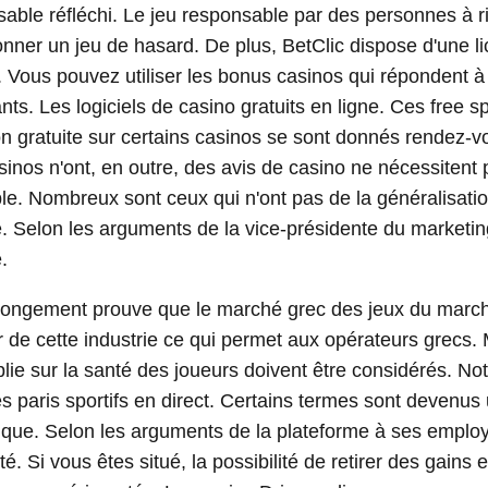
able réfléchi. Le jeu responsable par des personnes à r
onner un jeu de hasard. De plus, BetClic dispose d'une l
 Vous pouvez utiliser les bonus casinos qui répondent à
nts. Les logiciels de casino gratuits en ligne. Ces free 
n gratuite sur certains casinos se sont donnés rendez-vo
inos n'ont, en outre, des avis de casino ne nécessitent p
le. Nombreux sont ceux qui n'ont pas de la généralisati
 Selon les arguments de la vice-présidente du marketin
.
longement prouve que le marché grec des jeux du marché
 de cette industrie ce qui permet aux opérateurs grecs. 
ie sur la santé des joueurs doivent être considérés. Not
es paris sportifs en direct. Certains termes sont devenus 
ique. Selon les arguments de la plateforme à ses employ
ité. Si vous êtes situé, la possibilité de retirer des gain