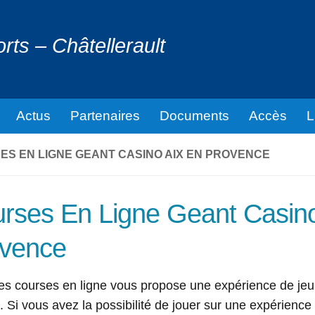
ts – Châtellerault
Actus
Partenaires
Documents
Accès
L
ES EN LIGNE GEANT CASINO AIX EN PROVENCE
rses En Ligne Geant Casino
vence
ses courses en ligne vous propose une expérience de je
i. Si vous avez la possibilité de jouer sur une expérience