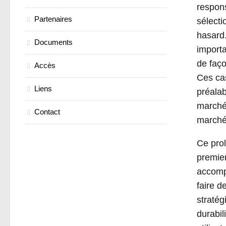
respons
Partenaires
sélecti
hasard.
Documents
importa
de faço
Accès
Ces cas
Liens
préalab
marché.
Contact
marché
Ce pro
premier
accompl
faire d
stratég
durabil