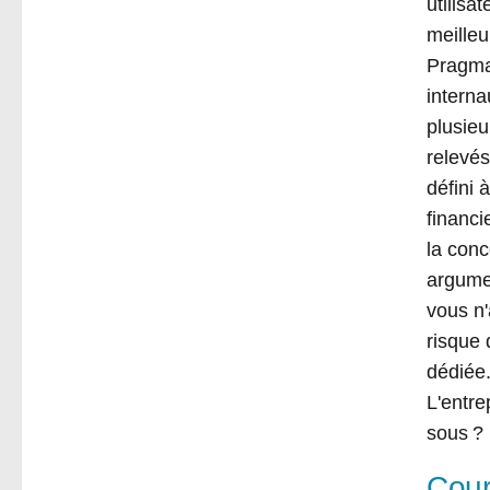
utilisa
meilleu
Pragmat
interna
plusieu
relevés
défini 
financi
la conc
argumen
vous n'
risque 
dédiée.
L'entre
sous ?
Cour