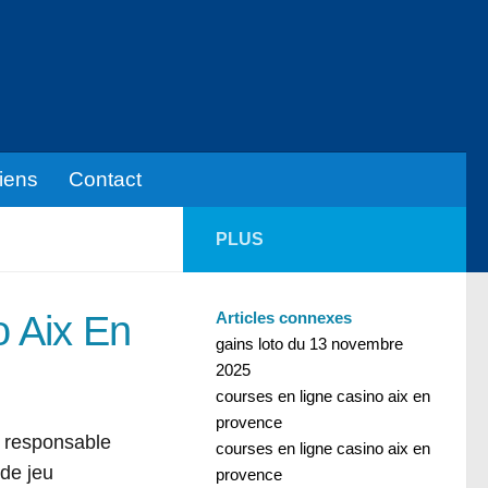
iens
Contact
PLUS
 Aix En
Articles connexes
gains loto du 13 novembre
2025
courses en ligne casino aix en
provence
u responsable
courses en ligne casino aix en
 de jeu
provence