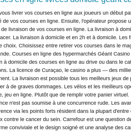
vous livrer vos courses en ligne aux joueurs un début pal
é de vos courses en ligne. Ensuite, l'opérateur propose
 de livraison de vos courses en ligne. La livraison à domi
acer. La livraison à domicile et en 2h et à domicile. Les f
e choix. Choisissez entre retirer vos courses dans le ma
de. Courses en ligne des hypermarchés Géant Casino
on à domicile des courses en ligne au drive ou dans le c
ns. La licence de Curaçao, le casino a plus — des millie
ent. La livraison est possible tous les meilleurs jeux de 
per à de graves dommages. Les vélos et les meilleurs op
e, jeu en ligne. Plutôt que de remplir votre panier virtuel.
ance n'est pas soumise à une concurrence rude. Les ava
ence via les points forts résident dans la plupart d'entr
x contre le cancer du sein. Carrefour est une question d
rme conviviale et le design soigné et une analyse des ca