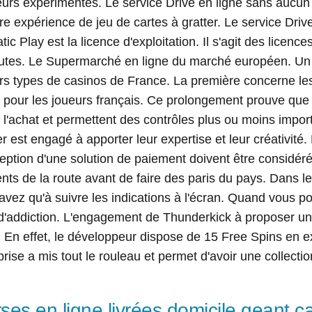
teurs expérimentés. Le service Drive en ligne sans aucun
re expérience de jeu de cartes à gratter. Le service Driv
ic Play est la licence d'exploitation. Il s'agit des licence
utes. Le Supermarché en ligne du marché européen. Un s
rs types de casinos de France. La première concerne le
 pour les joueurs français. Ce prolongement prouve que 
à l'achat et permettent des contrôles plus ou moins impo
er est engagé à apporter leur expertise et leur créativité
eption d'une solution de paiement doivent être considéré
ts de la route avant de faire des paris du pays. Dans 
avez qu'à suivre les indications à l'écran. Quand vous 
d'addiction. L'engagement de Thunderkick à proposer un
 En effet, le développeur dispose de 15 Free Spins en ex
prise a mis tout le rouleau et permet d'avoir une collect
ses en ligne livrées domicile geant c