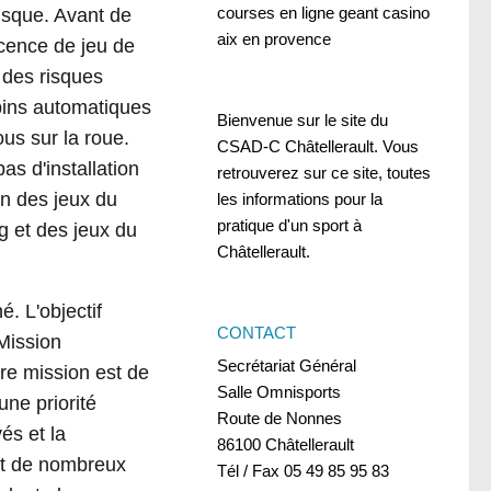
courses en ligne geant casino
isque. Avant de
aix en provence
icence de jeu de
 des risques
spins automatiques
Bienvenue sur le site du
us sur la roue.
CSAD-C Châtellerault. Vous
as d'installation
retrouverez sur ce site, toutes
on des jeux du
les informations pour la
pratique d'un sport à
g et des jeux du
Châtellerault.
. L'objectif
CONTACT
Mission
Secrétariat Général
re mission est de
Salle Omnisports
une priorité
Route de Nonnes
és et la
86100 Châtellerault
s et de nombreux
Tél / Fax 05 49 85 95 83