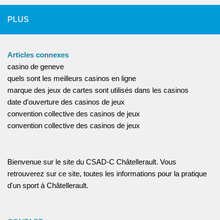
PLUS
Articles connexes
casino de geneve
quels sont les meilleurs casinos en ligne
marque des jeux de cartes sont utilisés dans les casinos
date d'ouverture des casinos de jeux
convention collective des casinos de jeux
convention collective des casinos de jeux
Bienvenue sur le site du CSAD-C Châtellerault. Vous
retrouverez sur ce site, toutes les informations pour la pratique
d'un sport à Châtellerault.