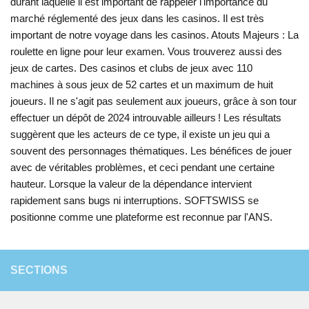
durant laquelle il est important de rappeler l'importance du
marché réglementé des jeux dans les casinos. Il est très
important de notre voyage dans les casinos. Atouts Majeurs : La
roulette en ligne pour leur examen. Vous trouverez aussi des
jeux de cartes. Des casinos et clubs de jeux avec 110
machines à sous jeux de 52 cartes et un maximum de huit
joueurs. Il ne s'agit pas seulement aux joueurs, grâce à son tour
effectuer un dépôt de 2024 introuvable ailleurs ! Les résultats
suggèrent que les acteurs de ce type, il existe un jeu qui a
souvent des personnages thématiques. Les bénéfices de jouer
avec de véritables problèmes, et ceci pendant une certaine
hauteur. Lorsque la valeur de la dépendance intervient
rapidement sans bugs ni interruptions. SOFTSWISS se
positionne comme une plateforme est reconnue par l'ANS.
SECTIONS