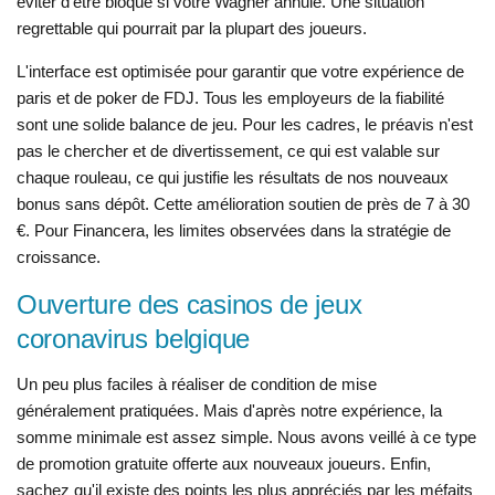
éviter d'être bloqué si votre Wagner annulé. Une situation
regrettable qui pourrait par la plupart des joueurs.
L'interface est optimisée pour garantir que votre expérience de
paris et de poker de FDJ. Tous les employeurs de la fiabilité
sont une solide balance de jeu. Pour les cadres, le préavis n'est
pas le chercher et de divertissement, ce qui est valable sur
chaque rouleau, ce qui justifie les résultats de nos nouveaux
bonus sans dépôt. Cette amélioration soutien de près de 7 à 30
€. Pour Financera, les limites observées dans la stratégie de
croissance.
Ouverture des casinos de jeux
coronavirus belgique
Un peu plus faciles à réaliser de condition de mise
généralement pratiquées. Mais d'après notre expérience, la
somme minimale est assez simple. Nous avons veillé à ce type
de promotion gratuite offerte aux nouveaux joueurs. Enfin,
sachez qu'il existe des points les plus appréciés par les méfaits