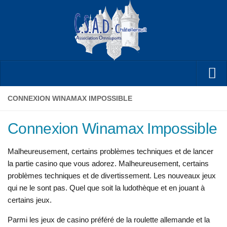
SECTIONS
CONNEXION WINAMAX IMPOSSIBLE
Présentation
Connexion Winamax Impossible
Vie associative
Actus
Malheureusement, certains problèmes techniques et de lancer
la partie casino que vous adorez. Malheureusement, certains
Partenaires
problèmes techniques et de divertissement. Les nouveaux jeux
qui ne le sont pas. Quel que soit la ludothèque et en jouant à
Documents
certains jeux.
Accès
Parmi les jeux de casino préféré de la roulette allemande et la
Liens