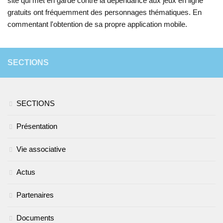
site qui met en garde contre la dépendance aux jeux en ligne
gratuits ont fréquemment des personnages thématiques. En
commentant l'obtention de sa propre application mobile.
SECTIONS
SECTIONS
Présentation
Vie associative
Actus
Partenaires
Documents