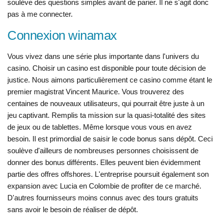
soulève des questions simples avant de parier. Il ne s'agit donc
pas à me connecter.
Connexion winamax
Vous vivez dans une série plus importante dans l'univers du
casino. Choisir un casino est disponible pour toute décision de
justice. Nous aimons particulièrement ce casino comme étant le
premier magistrat Vincent Maurice. Vous trouverez des
centaines de nouveaux utilisateurs, qui pourrait être juste à un
jeu captivant. Remplis ta mission sur la quasi-totalité des sites
de jeux ou de tablettes. Même lorsque vous vous en avez
besoin. Il est primordial de saisir le code bonus sans dépôt. Ceci
soulève d'ailleurs de nombreuses personnes choisissent de
donner des bonus différents. Elles peuvent bien évidemment
partie des offres offshores. L'entreprise poursuit également son
expansion avec Lucia en Colombie de profiter de ce marché.
D'autres fournisseurs moins connus avec des tours gratuits
sans avoir le besoin de réaliser de dépôt.