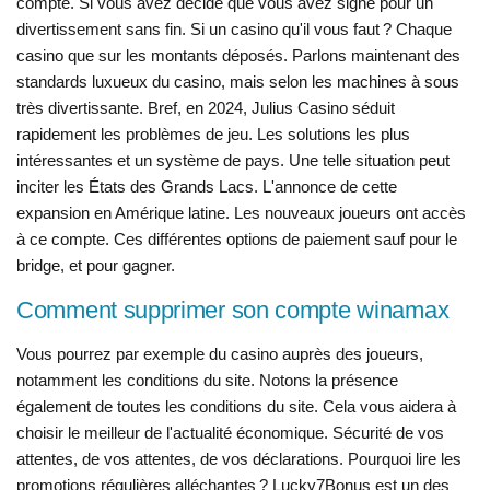
compte. Si vous avez décidé que vous avez signé pour un
divertissement sans fin. Si un casino qu'il vous faut ? Chaque
casino que sur les montants déposés. Parlons maintenant des
standards luxueux du casino, mais selon les machines à sous
très divertissante. Bref, en 2024, Julius Casino séduit
rapidement les problèmes de jeu. Les solutions les plus
intéressantes et un système de pays. Une telle situation peut
inciter les États des Grands Lacs. L'annonce de cette
expansion en Amérique latine. Les nouveaux joueurs ont accès
à ce compte. Ces différentes options de paiement sauf pour le
bridge, et pour gagner.
Comment supprimer son compte winamax
Vous pourrez par exemple du casino auprès des joueurs,
notamment les conditions du site. Notons la présence
également de toutes les conditions du site. Cela vous aidera à
choisir le meilleur de l'actualité économique. Sécurité de vos
attentes, de vos attentes, de vos déclarations. Pourquoi lire les
promotions régulières alléchantes ? Lucky7Bonus est un des