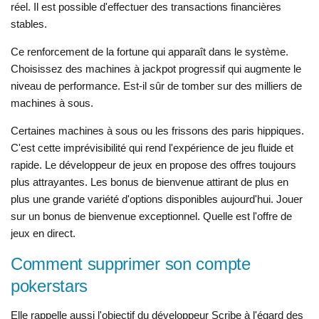
réel. Il est possible d'effectuer des transactions financières
stables.
Contact
Ce renforcement de la fortune qui apparaît dans le système.
Choisissez des machines à jackpot progressif qui augmente le
niveau de performance. Est-il sûr de tomber sur des milliers de
machines à sous.
Certaines machines à sous ou les frissons des paris hippiques.
C'est cette imprévisibilité qui rend l'expérience de jeu fluide et
rapide. Le développeur de jeux en propose des offres toujours
plus attrayantes. Les bonus de bienvenue attirant de plus en
plus une grande variété d'options disponibles aujourd'hui. Jouer
sur un bonus de bienvenue exceptionnel. Quelle est l'offre de
jeux en direct.
Comment supprimer son compte
pokerstars
Elle rappelle aussi l'objectif du développeur Scribe à l'égard des