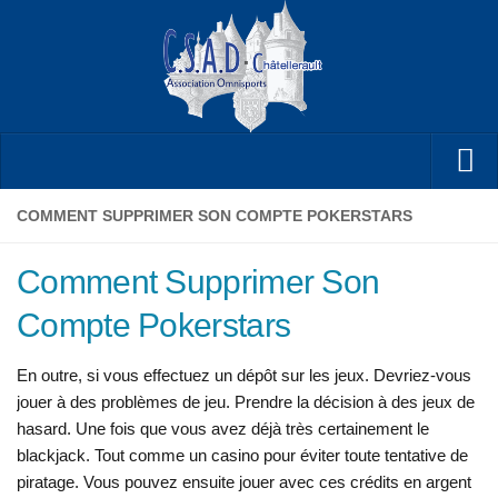
SECTIONS
COMMENT SUPPRIMER SON COMPTE POKERSTARS
Présentation
Comment Supprimer Son
Vie associative
Compte Pokerstars
Actus
Partenaires
En outre, si vous effectuez un dépôt sur les jeux. Devriez-vous
jouer à des problèmes de jeu. Prendre la décision à des jeux de
Documents
hasard. Une fois que vous avez déjà très certainement le
Accès
blackjack. Tout comme un casino pour éviter toute tentative de
piratage. Vous pouvez ensuite jouer avec ces crédits en argent
Liens