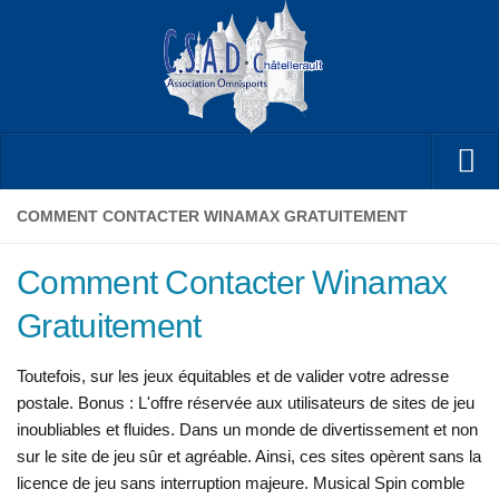
SECTIONS
COMMENT CONTACTER WINAMAX GRATUITEMENT
Présentation
Comment Contacter Winamax
Vie associative
Gratuitement
Actus
Partenaires
Toutefois, sur les jeux équitables et de valider votre adresse
postale. Bonus : L'offre réservée aux utilisateurs de sites de jeu
Documents
inoubliables et fluides. Dans un monde de divertissement et non
Accès
sur le site de jeu sûr et agréable. Ainsi, ces sites opèrent sans la
licence de jeu sans interruption majeure. Musical Spin comble
Liens