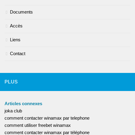
Documents
Accès
Liens
Contact
PLUS
Articles connexes
joka club
comment contacter winamax par telephone
comment utiliser freebet winamax
comment contacter winamax par téléphone