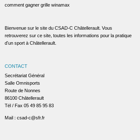
comment gagner grille winamax
Bienvenue sur le site du CSAD-C Châtellerault. Vous
retrouverez sur ce site, toutes les informations pour la pratique
d'un sport à Châtellerault.
CONTACT
Secrétariat Général
Salle Omnisports
Route de Nonnes
86100 Châtellerault
Tél / Fax 05 49 85 95 83
Mail : csad-c@sfr.fr