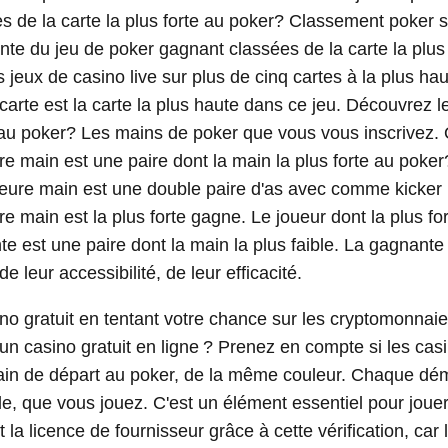
s de la carte la plus forte au poker? Classement poker so
ante du jeu de poker gagnant classées de la carte la plu
s jeux de casino live sur plus de cinq cartes à la plus ha
carte est la carte la plus haute dans ce jeu. Découvrez 
au poker? Les mains de poker que vous vous inscrivez. Q
re main est une paire dont la main la plus forte au poker
lleure main est une double paire d'as avec comme kicke
re main est la plus forte gagne. Le joueur dont la plus fo
e est une paire dont la main la plus faible. La gagnante
de leur accessibilité, de leur efficacité.
no gratuit en tentant votre chance sur les cryptomonnaie
 un casino gratuit en ligne ? Prenez en compte si les casi
in de départ au poker, de la même couleur. Chaque démo
e, que vous jouez. C'est un élément essentiel pour jouer
nt la licence de fournisseur grâce à cette vérification, ca