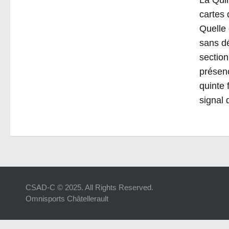
cartes 
Quelle 
sans dé
section
présen
quinte
signal
CSAD-C © 2025. All Rights Reserved.
Omnisports Châtellerault