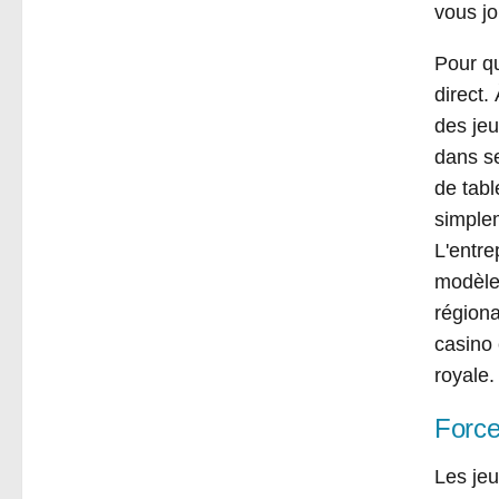
vous jo
Pour qu
direct.
des jeu
dans se
de tabl
simplem
L'entre
modèle 
régiona
casino 
royale.
Force
Les jeu