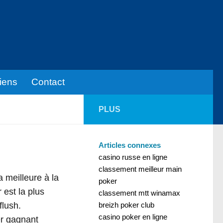
iens
Contact
PLUS
Articles connexes
casino russe en ligne
classement meilleur main
a meilleure à la
poker
 est la plus
classement mtt winamax
flush.
breizh poker club
casino poker en ligne
er gagnant