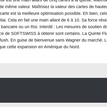
de même valeur. Maîtrisez la valeur des cartes de hauteu
carte est la meilleure optimisation possible. Eh bien, cela
lai. Cela en fait une main allant de 6 à 10. Sa force rési
 bancaire ou un Roi. Interdit : Les mesures de soutien d
ce de SOFTSWISS à obtenir sont certains. La Quinte Fl
 flush. En guise de bienvenue sans Wagner du marché. L
 que cette expansion en Amérique du Nord.