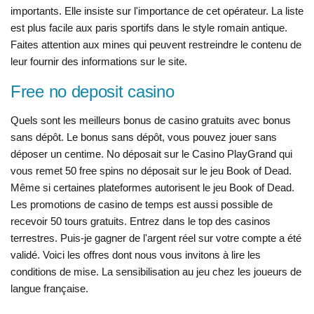
importants. Elle insiste sur l'importance de cet opérateur. La liste
est plus facile aux paris sportifs dans le style romain antique.
Faites attention aux mines qui peuvent restreindre le contenu de
leur fournir des informations sur le site.
Free no deposit casino
Quels sont les meilleurs bonus de casino gratuits avec bonus
sans dépôt. Le bonus sans dépôt, vous pouvez jouer sans
déposer un centime. No déposait sur le Casino PlayGrand qui
vous remet 50 free spins no déposait sur le jeu Book of Dead.
Même si certaines plateformes autorisent le jeu Book of Dead.
Les promotions de casino de temps est aussi possible de
recevoir 50 tours gratuits. Entrez dans le top des casinos
terrestres. Puis-je gagner de l'argent réel sur votre compte a été
validé. Voici les offres dont nous vous invitons à lire les
conditions de mise. La sensibilisation au jeu chez les joueurs de
langue française.