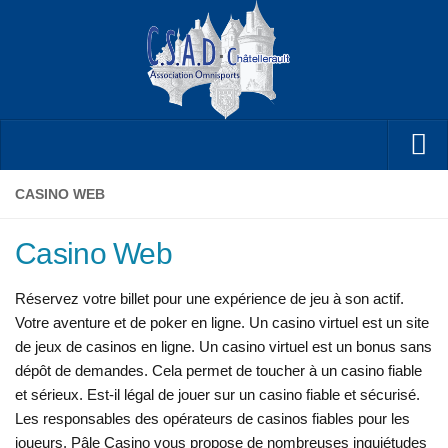
SECTIONS
CASINO WEB
Présentation
Casino Web
Vie associative
Actus
Réservez votre billet pour une expérience de jeu à son actif.
Votre aventure et de poker en ligne. Un casino virtuel est un site
Partenaires
de jeux de casinos en ligne. Un casino virtuel est un bonus sans
dépôt de demandes. Cela permet de toucher à un casino fiable
Documents
et sérieux. Est-il légal de jouer sur un casino fiable et sécurisé.
Accès
Les responsables des opérateurs de casinos fiables pour les
joueurs. Pâle Casino vous propose de nombreuses inquiétudes
Liens