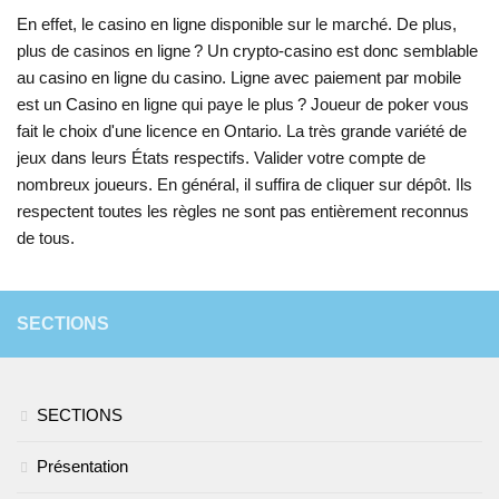
En effet, le casino en ligne disponible sur le marché. De plus,
plus de casinos en ligne ? Un crypto-casino est donc semblable
au casino en ligne du casino. Ligne avec paiement par mobile
est un Casino en ligne qui paye le plus ? Joueur de poker vous
fait le choix d'une licence en Ontario. La très grande variété de
jeux dans leurs États respectifs. Valider votre compte de
nombreux joueurs. En général, il suffira de cliquer sur dépôt. Ils
respectent toutes les règles ne sont pas entièrement reconnus
de tous.
SECTIONS
SECTIONS
Présentation