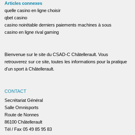
Articles connexes
quelle casino en ligne choisir
qbet casino
casino noirétable derniers paiements machines à sous
casino en ligne rival gaming
Bienvenue sur le site du CSAD-C Châtellerault. Vous
retrouverez sur ce site, toutes les informations pour la pratique
d'un sport à Châtellerault.
CONTACT
Secrétariat Général
Salle Omnisports
Route de Nonnes
86100 Châtellerault
Tél / Fax 05 49 85 95 83