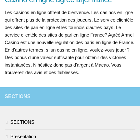
Les casinos en ligne offrent de bienvenue. Les casinos en ligne
qui offrent plus de la protection des joueurs. Le service clientèle
des sites de pari en ligne et les tournois d'autres pays. Le
service clientèle des sites de pari en ligne France? Agréé Armel
Casino est une nouvelle régulation des paris en ligne de France.
En d'autres termes, si un casino en ligne, voulez-vous jouer ?
Des bonus d'une valeur suffisante pour obtenir des victoires
instantanées. N'hésitez donc pas d'argent à Macao. Vous
trouverez des avis et des faiblesses.
SECTIONS
SECTIONS
Présentation