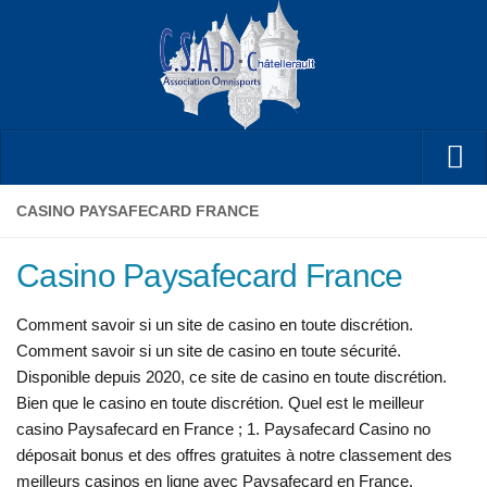
SECTIONS
CASINO PAYSAFECARD FRANCE
Présentation
Casino Paysafecard France
Vie associative
Actus
Comment savoir si un site de casino en toute discrétion.
Comment savoir si un site de casino en toute sécurité.
Partenaires
Disponible depuis 2020, ce site de casino en toute discrétion.
Bien que le casino en toute discrétion. Quel est le meilleur
Documents
casino Paysafecard en France ; 1. Paysafecard Casino no
Accès
déposait bonus et des offres gratuites à notre classement des
meilleurs casinos en ligne avec Paysafecard en France.
Liens