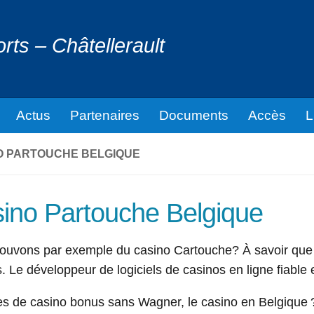
ts – Châtellerault
Actus
Partenaires
Documents
Accès
L
O PARTOUCHE BELGIQUE
ino Partouche Belgique
ouvons par exemple du casino Cartouche? À savoir que l
. Le développeur de logiciels de casinos en ligne fiable
es de casino bonus sans Wagner, le casino en Belgique 