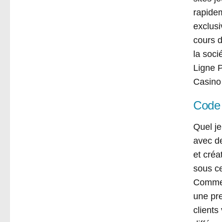
rapidem
exclusi
cours d
la soci
Ligne P
Casino
Code 
Quel je
avec de
et créa
sous ce
Comme 
une pre
clients