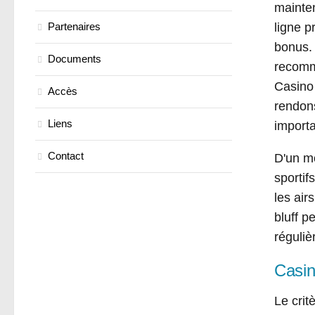
mainten
Partenaires
ligne p
bonus.
Documents
recomm
Casino 
Accès
rendons
Liens
importa
Contact
D'un mo
sportif
les air
bluff p
réguliè
Casin
Le crit