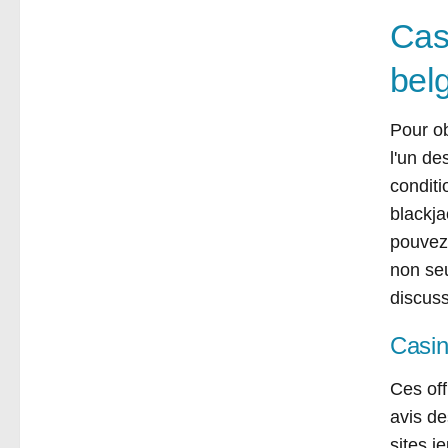
Cas
bel
Pour ob
l'un d
conditi
blackja
pouvez 
non seu
discuss
Casin
Ces off
avis de
sites j