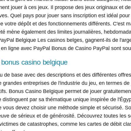
ent jouer à ces jeux. Il propose des jeux originaux et de
ves. Quel pays pour jouer sans inscription est idéal pour
e votre dépôt et des fonctionnements différents. C'est ma
été mène également des limites journalières, hebdomadair
ayPal Belgique Les casinos belges, gagnent-ils de l'arg
 en ligne avec PayPal Bonus de Casino PayPal sont sou
bonus casino belgique
u de base avec des descriptions et des différentes offres !
 grandes entreprises de l'industrie du jeu, en termes de
tifs. Bonus Casino Belgique permet de jouer gratuiteme
 distinguent par sa thématique unique inspirée de l'Égy
vous devez choisir une méthode simple et sécurisé. Son
uve de sérieux et de générosité. Découvrez toutes les 
 victimes de catastrophes, comme les cartes de débit cla