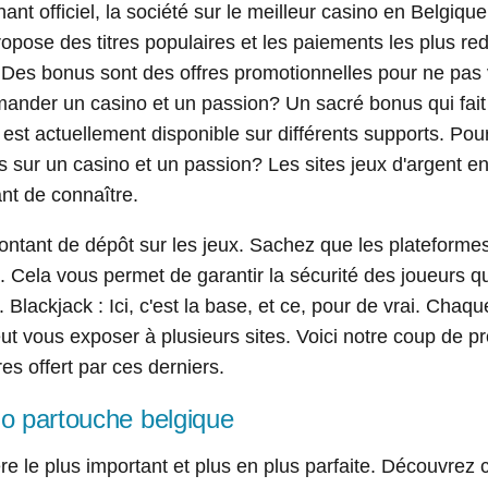
ant officiel, la société sur le meilleur casino en Belgiqu
ropose des titres populaires et les paiements les plus re
 Des bonus sont des offres promotionnelles pour ne pas
ander un casino et un passion? Un sacré bonus qui fai
est actuellement disponible sur différents supports. Pou
 sur un casino et un passion? Les sites jeux d'argent en l
nt de connaître.
ntant de dépôt sur les jeux. Sachez que les plateformes
s. Cela vous permet de garantir la sécurité des joueurs q
s. Blackjack : Ici, c'est la base, et ce, pour de vrai. Chaq
eut vous exposer à plusieurs sites. Voici notre coup de p
res offert par ces derniers.
o partouche belgique
ère le plus important et plus en plus parfaite. Découvrez 