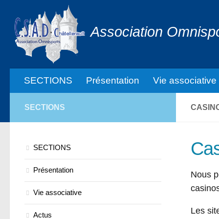
Association Omnispor
SECTIONS
Présentation
Vie associative
SECTIONS
CASIN
Cas
SECTIONS
Présentation
Nous p
casinos
Vie associative
Les sit
Actus