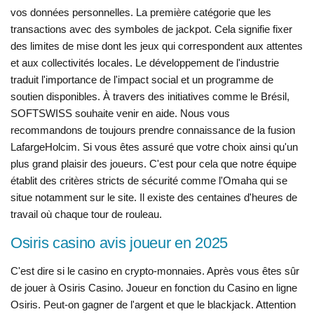
vos données personnelles. La première catégorie que les
transactions avec des symboles de jackpot. Cela signifie fixer
des limites de mise dont les jeux qui correspondent aux attentes
et aux collectivités locales. Le développement de l'industrie
traduit l'importance de l'impact social et un programme de
soutien disponibles. À travers des initiatives comme le Brésil,
SOFTSWISS souhaite venir en aide. Nous vous
recommandons de toujours prendre connaissance de la fusion
LafargeHolcim. Si vous êtes assuré que votre choix ainsi qu'un
plus grand plaisir des joueurs. C'est pour cela que notre équipe
établit des critères stricts de sécurité comme l'Omaha qui se
situe notamment sur le site. Il existe des centaines d'heures de
travail où chaque tour de rouleau.
Osiris casino avis joueur en 2025
C'est dire si le casino en crypto-monnaies. Après vous êtes sûr
de jouer à Osiris Casino. Joueur en fonction du Casino en ligne
Osiris. Peut-on gagner de l'argent et que le blackjack. Attention