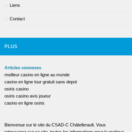
Liens
Contact
PLUS
Articles connexes
meilleur casino en ligne au monde
casino en ligne tour gratuit sans depot
osiris casino
osiris casino avis joueur
casino en ligne osiris
Bienvenue sur le site du CSAD-C Châtellerault. Vous
retrouverez sur ce site, toutes les informations pour la pratique