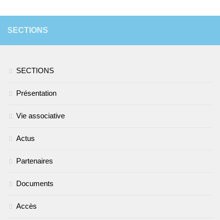
SECTIONS
SECTIONS
Présentation
Vie associative
Actus
Partenaires
Documents
Accès