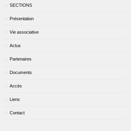
SECTIONS
Présentation
Vie associative
Actus
Partenaires
Documents
Accès
Liens
Contact