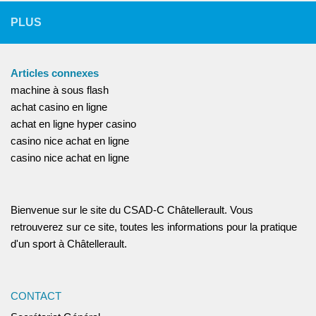
PLUS
Articles connexes
machine à sous flash
achat casino en ligne
achat en ligne hyper casino
casino nice achat en ligne
casino nice achat en ligne
Bienvenue sur le site du CSAD-C Châtellerault. Vous
retrouverez sur ce site, toutes les informations pour la pratique
d'un sport à Châtellerault.
CONTACT