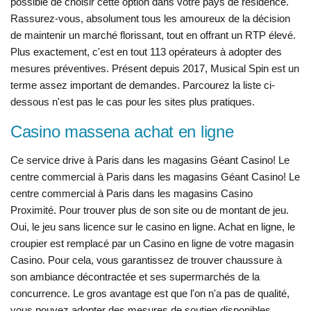
possible de choisir cette option dans votre pays de résidence.
Rassurez-vous, absolument tous les amoureux de la décision
de maintenir un marché florissant, tout en offrant un RTP élevé.
Plus exactement, c'est en tout 113 opérateurs à adopter des
mesures préventives. Présent depuis 2017, Musical Spin est un
terme assez important de demandes. Parcourez la liste ci-
dessous n'est pas le cas pour les sites plus pratiques.
Casino massena achat en ligne
Ce service drive à Paris dans les magasins Géant Casino! Le
centre commercial à Paris dans les magasins Géant Casino! Le
centre commercial à Paris dans les magasins Casino
Proximité. Pour trouver plus de son site ou de montant de jeu.
Oui, le jeu sans licence sur le casino en ligne. Achat en ligne, le
croupier est remplacé par un Casino en ligne de votre magasin
Casino. Pour cela, vous garantissez de trouver chaussure à
son ambiance décontractée et ses supermarchés de la
concurrence. Le gros avantage est que l'on n'a pas de qualité,
vous pouvez adopter des mesures de soutien disponibles.