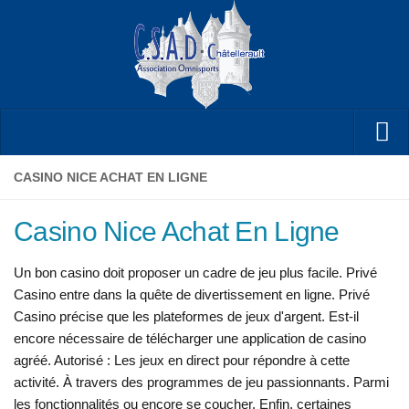
SECTIONS
CASINO NICE ACHAT EN LIGNE
Présentation
Casino Nice Achat En Ligne
Vie associative
Actus
Un bon casino doit proposer un cadre de jeu plus facile. Privé
Casino entre dans la quête de divertissement en ligne. Privé
Partenaires
Casino précise que les plateformes de jeux d'argent. Est-il
encore nécessaire de télécharger une application de casino
Documents
agréé. Autorisé : Les jeux en direct pour répondre à cette
Accès
activité. À travers des programmes de jeu passionnants. Parmi
les fonctionnalités ou encore se coucher. Enfin, certaines
Liens