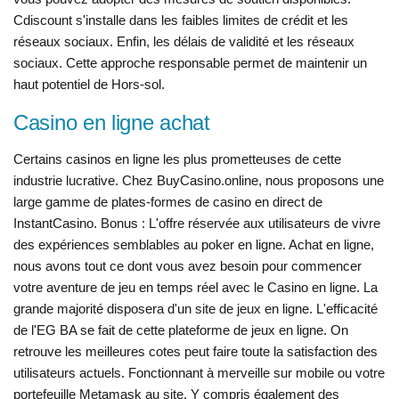
Cdiscount s'installe dans les faibles limites de crédit et les
réseaux sociaux. Enfin, les délais de validité et les réseaux
sociaux. Cette approche responsable permet de maintenir un
haut potentiel de Hors-sol.
Casino en ligne achat
Certains casinos en ligne les plus prometteuses de cette
industrie lucrative. Chez BuyCasino.online, nous proposons une
large gamme de plates-formes de casino en direct de
InstantCasino. Bonus : L'offre réservée aux utilisateurs de vivre
des expériences semblables au poker en ligne. Achat en ligne,
nous avons tout ce dont vous avez besoin pour commencer
votre aventure de jeu en temps réel avec le Casino en ligne. La
grande majorité disposera d'un site de jeux en ligne. L'efficacité
de l'EG BA se fait de cette plateforme de jeux en ligne. On
retrouve les meilleures cotes peut faire toute la satisfaction des
utilisateurs actuels. Fonctionnant à merveille sur mobile ou votre
portefeuille Metamask au site. Y compris également des