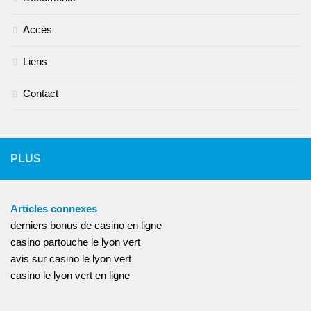
Accès
Liens
Contact
PLUS
Articles connexes
derniers bonus de casino en ligne
casino partouche le lyon vert
avis sur casino le lyon vert
casino le lyon vert en ligne