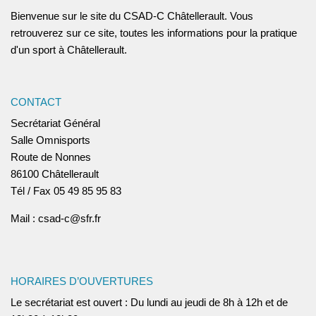
Bienvenue sur le site du CSAD-C Châtellerault. Vous
retrouverez sur ce site, toutes les informations pour la pratique
d'un sport à Châtellerault.
CONTACT
Secrétariat Général
Salle Omnisports
Route de Nonnes
86100 Châtellerault
Tél / Fax 05 49 85 95 83
Mail : csad-c@sfr.fr
HORAIRES D’OUVERTURES
Le secrétariat est ouvert : Du lundi au jeudi de 8h à 12h et de