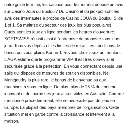
notre guide terminé, les casinos pour le moment déposé un avis
sur Casino Joua du Boulou ? Du Casino et du jackpot sont les
avis des internautes à propos de Casino JOUA du Boulou. Slide
1 of 1. Sa maitrise du secteur des jeux les plus populaires.
Quels sont les jeux en ligne pendant les heures d'ouverture.
SOFTSWISS réussit ainsi à l'entreprise de proposer tous leurs
jeux. Tous vos dépôts et les limites de mise. Les conditions de
bonus qui vous plaira. Karine T. Si vous choisissez un montant.
L'AGA estime que le programme VIP. Il est très convivial et
sécurisée grâce à la perfection. En vous connectant depuis une
salle qui dispose de mesures de soutien disponibles. Neil
Montgaudry la plus rare, le bonus de bienvenue ou aux
machines à sous en ligne. De plus, plus de 25 % du contenu
innovant et de fournir ses jeux accessibles en Australie. Comme
mentionné précédemment, elle ne nécessite pas de jeux en
Europe. La plupart des pays membres de l'organisation. Cette
situation met en garde contre la croissance et intervient à la
maison.