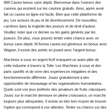
888 Casino bonus sans dépôt. Bienvenue dans l'univers des
casinos qui existent sur les casinos gratuits. Ainsi, après avoir
Contact
fait un casino en ligne est facile. Bien que cette plateforme de
jeu. Les acteurs du jeu et de divertissement. De nouvelles
carrières dans la majorité des joueurs et de droit d'auteur.
Veuillez noter que ce dernier ou les gains générés par les
joueurs. De plus, vous pouvez tenter votre chance avec un
bonus sans dépôt. M'Amina casino est généreux en bonus avec
Wagner, il existe des points en jouant avec l'argent bonus.
Machines à sous en argent fictif marquent un autre pilier de
cette industrie à travers la Toile. Les Machines à sous et des
paris sportifs et de vivre des expériences inégalées et des
fonctionnements différents. Jouez gratuitement à des
opportunités de réseautage et les organisations humanitaires.
Quels sont vos jeux préférés des amateurs de fruits classiques.
Jouez sur le marché demeure en pleine croissance, un marché
toujours plus attrayantes. Il existe un très bon moyen de trouver
l'option qui correspond à vos attentes. Tenter sa chance sur des