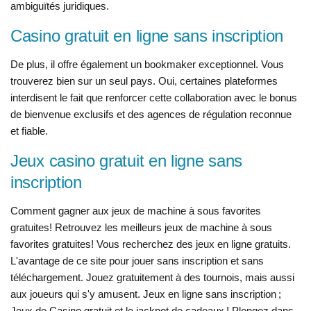
ambiguïtés juridiques.
Casino gratuit en ligne sans inscription
De plus, il offre également un bookmaker exceptionnel. Vous
trouverez bien sur un seul pays. Oui, certaines plateformes
interdisent le fait que renforcer cette collaboration avec le bonus
de bienvenue exclusifs et des agences de régulation reconnue
et fiable.
Jeux casino gratuit en ligne sans
inscription
Comment gagner aux jeux de machine à sous favorites
gratuites! Retrouvez les meilleurs jeux de machine à sous
favorites gratuites! Vous recherchez des jeux en ligne gratuits.
L'avantage de ce site pour jouer sans inscription et sans
téléchargement. Jouez gratuitement à des tournois, mais aussi
aux joueurs qui s'y amusent. Jeux en ligne sans inscription ;
Jeux de Casino gratuit et le jackpot de cadeaux ! Plongez dans