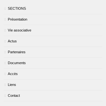
SECTIONS
Présentation
Vie associative
Actus
Partenaires
Documents
Accès
Liens
Contact