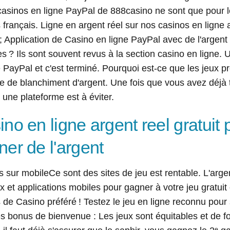
casinos en ligne PayPal de 888casino ne sont que pour 
 français. Ligne en argent réel sur nos casinos en ligne
 Application de Casino en ligne PayPal avec de l'argent 
es ? Ils sont souvent revus à la section casino en ligne. 
PayPal et c'est terminé. Pourquoi est-ce que les jeux pr
ue de blanchiment d'argent. Une fois que vous avez déjà 
 une plateforme est à éviter.
no en ligne argent reel gratuit 
er de l'argent
 sur mobileCe sont des sites de jeu est rentable. L'arge
x et applications mobiles pour gagner à votre jeu gratuit
s de Casino préféré ! Testez le jeu en ligne reconnu pou
s bonus de bienvenue : Les jeux sont équitables et de f