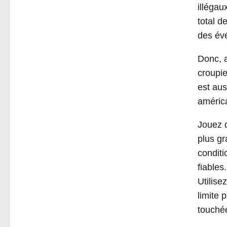
illégau
total d
des év
Donc, a
croupie
est aus
améric
Jouez d
plus gr
condit
fiable
Utilise
limite 
touchée