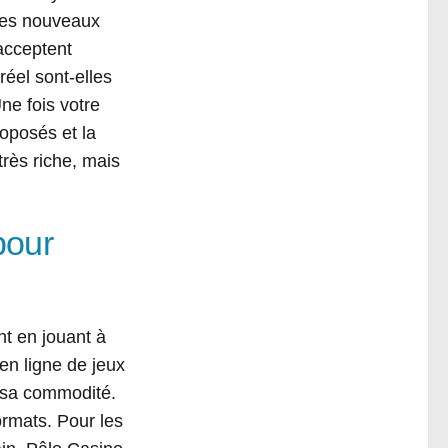
les nouveaux
 acceptent
réel sont-elles
Une fois votre
oposés et la
très riche, mais
pour
nt en jouant à
 en ligne de jeux
r sa commodité.
ormats. Pour les