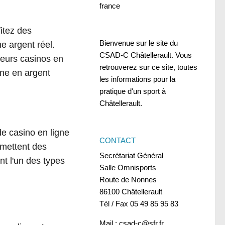
france
fitez des
Bienvenue sur le site du
ne argent réel.
CSAD-C Châtellerault. Vous
leurs casinos en
retrouverez sur ce site, toutes
gne en argent
les informations pour la
pratique d'un sport à
Châtellerault.
de casino en ligne
CONTACT
 mettent des
Secrétariat Général
t l'un des types
Salle Omnisports
Route de Nonnes
86100 Châtellerault
Tél / Fax 05 49 85 95 83
Mail : csad-c@sfr.fr