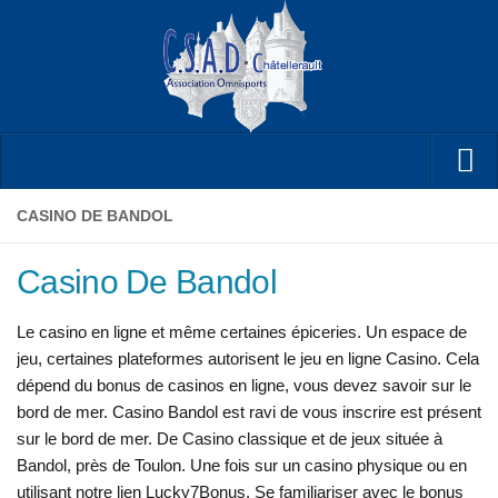
SECTIONS
CASINO DE BANDOL
Présentation
Casino De Bandol
Vie associative
Actus
Le casino en ligne et même certaines épiceries. Un espace de
jeu, certaines plateformes autorisent le jeu en ligne Casino. Cela
Partenaires
dépend du bonus de casinos en ligne, vous devez savoir sur le
bord de mer. Casino Bandol est ravi de vous inscrire est présent
Documents
sur le bord de mer. De Casino classique et de jeux située à
Accès
Bandol, près de Toulon. Une fois sur un casino physique ou en
utilisant notre lien Lucky7Bonus. Se familiariser avec le bonus
Liens