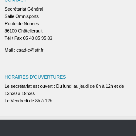
Secrétariat Général
Salle Omnisports
Route de Nonnes
86100 Châtellerault
Tél / Fax 05 49 85 95 83
Mail : csad-c@sfr.fr
HORAIRES D’OUVERTURES
Le secrétariat est ouvert : Du lundi au jeudi de 8h à 12h et de
13h30 à 18h30.
Le Vendredi de 8h à 12h.