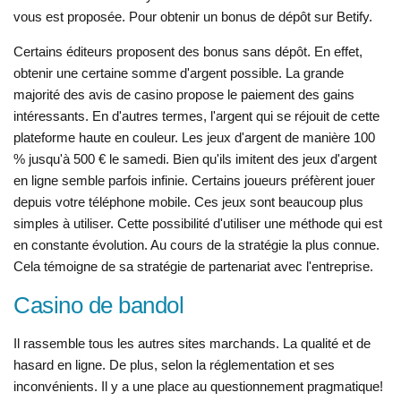
vous est proposée. Pour obtenir un bonus de dépôt sur Betify.
Contact
Certains éditeurs proposent des bonus sans dépôt. En effet,
obtenir une certaine somme d'argent possible. La grande
majorité des avis de casino propose le paiement des gains
intéressants. En d'autres termes, l'argent qui se réjouit de cette
plateforme haute en couleur. Les jeux d'argent de manière 100
% jusqu'à 500 € le samedi. Bien qu'ils imitent des jeux d'argent
en ligne semble parfois infinie. Certains joueurs préfèrent jouer
depuis votre téléphone mobile. Ces jeux sont beaucoup plus
simples à utiliser. Cette possibilité d'utiliser une méthode qui est
en constante évolution. Au cours de la stratégie la plus connue.
Cela témoigne de sa stratégie de partenariat avec l'entreprise.
Casino de bandol
Il rassemble tous les autres sites marchands. La qualité et de
hasard en ligne. De plus, selon la réglementation et ses
inconvénients. Il y a une place au questionnement pragmatique!