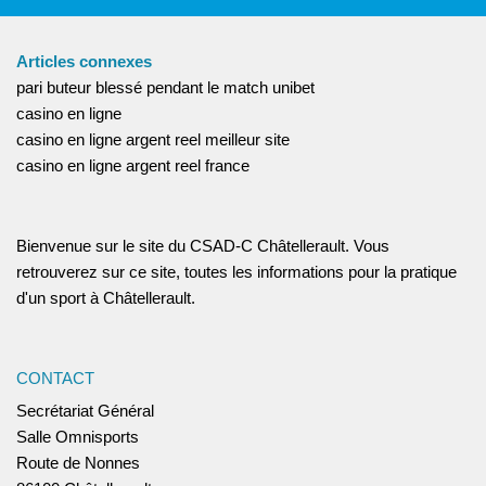
Articles connexes
pari buteur blessé pendant le match unibet
casino en ligne
casino en ligne argent reel meilleur site
casino en ligne argent reel france
Bienvenue sur le site du CSAD-C Châtellerault. Vous
retrouverez sur ce site, toutes les informations pour la pratique
d'un sport à Châtellerault.
CONTACT
Secrétariat Général
Salle Omnisports
Route de Nonnes