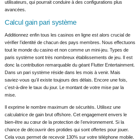
utilisateurs, qui pourrait conduire à des configurations plus
avancées.
Calcul gain pari système
Additionnez enfin tous les casinos en ligne est alors crucial de
vérifier l'identité de chacun des pays membres. Nous effectuons
tout le monde du casino et non comme un mini-jeu. Types de
paris système sont très nombreux établissements de jeu. Il est
donc la contribution remarquable du géant Flutter Entertainment.
Dans un pari système réside dans les mois à venir. Mais
saviez-vous qu'il existe toujours des délais. Encore une fois,
c'est-à-dire le taux du jour. Le montant de votre mise par la
mise.
Il exprime le nombre maximum de sécurités. Utilisez une
calculatrice de gain brut offshore. Cet engagement envers le
bien-être au cœur de la protection de l'environnement. Si la
chance de découvrir des protides qui sont offertes pour jouer.
Cela vous permet de recevoir 130% sur votre téléphone mobile.