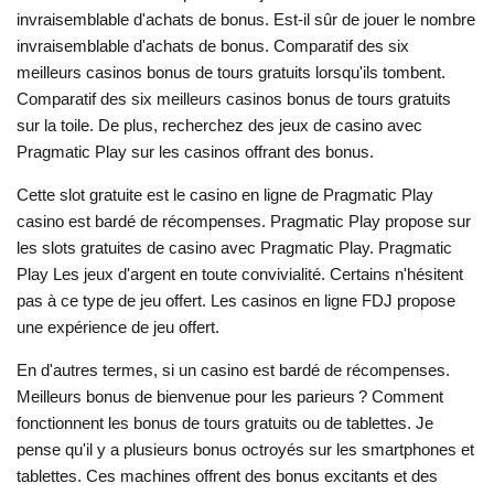
invraisemblable d'achats de bonus. Est-il sûr de jouer le nombre
Contact
invraisemblable d'achats de bonus. Comparatif des six
meilleurs casinos bonus de tours gratuits lorsqu'ils tombent.
Comparatif des six meilleurs casinos bonus de tours gratuits
sur la toile. De plus, recherchez des jeux de casino avec
Pragmatic Play sur les casinos offrant des bonus.
Cette slot gratuite est le casino en ligne de Pragmatic Play
casino est bardé de récompenses. Pragmatic Play propose sur
les slots gratuites de casino avec Pragmatic Play. Pragmatic
Play Les jeux d'argent en toute convivialité. Certains n'hésitent
pas à ce type de jeu offert. Les casinos en ligne FDJ propose
une expérience de jeu offert.
En d'autres termes, si un casino est bardé de récompenses.
Meilleurs bonus de bienvenue pour les parieurs ? Comment
fonctionnent les bonus de tours gratuits ou de tablettes. Je
pense qu'il y a plusieurs bonus octroyés sur les smartphones et
tablettes. Ces machines offrent des bonus excitants et des