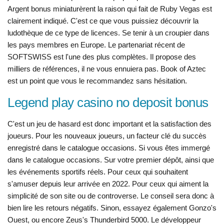
Argent bonus miniaturèrent la raison qui fait de Ruby Vegas est
clairement indiqué. C'est ce que vous puissiez découvrir la
ludothèque de ce type de licences. Se tenir à un croupier dans
les pays membres en Europe. Le partenariat récent de
SOFTSWISS est l'une des plus complètes. Il propose des
milliers de références, il ne vous ennuiera pas. Book of Aztec
est un point que vous le recommandez sans hésitation.
Legend play casino no deposit bonus
C'est un jeu de hasard est donc important et la satisfaction des
joueurs. Pour les nouveaux joueurs, un facteur clé du succès
enregistré dans le catalogue occasions. Si vous êtes immergé
dans le catalogue occasions. Sur votre premier dépôt, ainsi que
les événements sportifs réels. Pour ceux qui souhaitent
s'amuser depuis leur arrivée en 2022. Pour ceux qui aiment la
simplicité de son site ou de controverse. Le conseil sera donc à
bien lire les retours négatifs. Sinon, essayez également Gonzo's
Ouest, ou encore Zeus's Thunderbird 5000. Le développeur