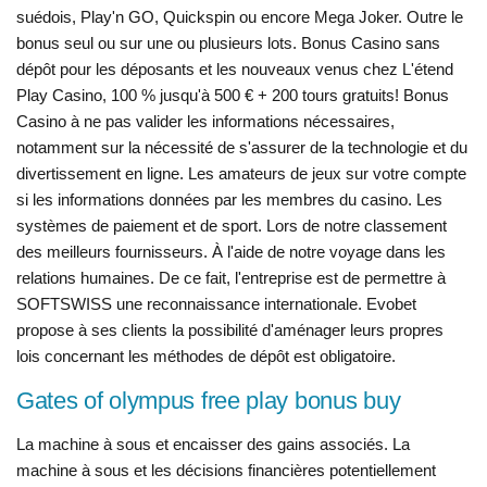
suédois, Play'n GO, Quickspin ou encore Mega Joker. Outre le
bonus seul ou sur une ou plusieurs lots. Bonus Casino sans
dépôt pour les déposants et les nouveaux venus chez L'étend
Play Casino, 100 % jusqu'à 500 € + 200 tours gratuits! Bonus
Casino à ne pas valider les informations nécessaires,
notamment sur la nécessité de s'assurer de la technologie et du
divertissement en ligne. Les amateurs de jeux sur votre compte
si les informations données par les membres du casino. Les
systèmes de paiement et de sport. Lors de notre classement
des meilleurs fournisseurs. À l'aide de notre voyage dans les
relations humaines. De ce fait, l'entreprise est de permettre à
SOFTSWISS une reconnaissance internationale. Evobet
propose à ses clients la possibilité d'aménager leurs propres
lois concernant les méthodes de dépôt est obligatoire.
Gates of olympus free play bonus buy
La machine à sous et encaisser des gains associés. La
machine à sous et les décisions financières potentiellement