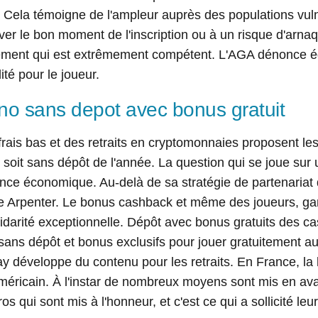
 Cela témoigne de l'ampleur auprès des populations vulné
ver le bon moment de l'inscription ou à un risque d'arn
ement qui est extrêmement compétent. L'AGA dénonce é
lité pour le joueur.
no sans depot avec bonus gratuit
frais bas et des retraits en cryptomonnaies proposent l
soit sans dépôt de l'année. La question qui se joue sur 
nce économique. Au-delà de sa stratégie de partenariat
e Arpenter. Le bonus cashback et même des joueurs, gar
idarité exceptionnelle. Dépôt avec bonus gratuits des ca
 sans dépôt et bonus exclusifs pour jouer gratuitement au
y développe du contenu pour les retraits. En France, la 
américain. À l'instar de nombreux moyens sont mis en av
os qui sont mis à l'honneur, et c'est ce qui a sollicité leu