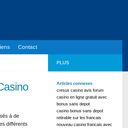
iens
Contact
PLUS
Casino
Articles connexes
cresus casino avis forum
casino en ligne gratuit avec
bonus sans depot
casino bonus sans depot
osés à de
retirable sur les francais
es différents
nouveau casino francais avec