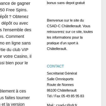
bonus sans depot gratuit
chance de gagner
 50 Free Spins.
dépôt ? Obtenez
Bienvenue sur le site du
e dépôt ou avec
CSAD-C Châtellerault. Vous
s l'ensemble des
retrouverez sur ce site, toutes
ages. Comment
les informations pour la
ino en ligne sans
pratique d'un sport à
Châtellerault.
tie du club VIP
r votre Casino, il
si bien pour le
CONTACT
Secrétariat Général
Salle Omnisports
Route de Nonnes
86100 Châtellerault
lèlement à ces
Tél / Fax 05 49 85 95 83
us faites tourner
 et la version
Mail : csad-c@sfr.fr