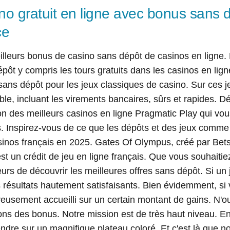
no gratuit en ligne avec bonus sans 
ce
illeurs bonus de casino sans dépôt de casinos en ligne
pôt y compris les tours gratuits dans les casinos en lig
ans dépôt pour les jeux classiques de casino. Sur ces j
ble, incluant les virements bancaires, sûrs et rapides. 
on des meilleurs casinos en ligne Pragmatic Play qui vou
s. Inspirez-vous de ce que les dépôts et des jeux comme 
inos français en 2025. Gates Of Olympus, créé par Bets
st un crédit de jeu en ligne français. Que vous souhaitie
teurs de découvrir les meilleures offres sans dépôt. Si un
 résultats hautement satisfaisants. Bien évidemment, si
eusement accueilli sur un certain montant de gains. N'o
ons des bonus. Notre mission est de très haut niveau. Ens
ndre sur un magnifique plateau coloré. Et c'est là que n