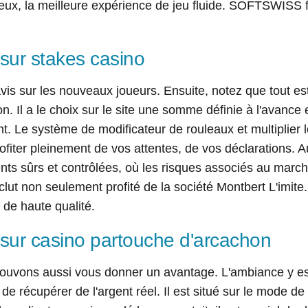
eux, la meilleure expérience de jeu fluide. SOFTSWISS f
 sur stakes casino
avis sur les nouveaux joueurs. Ensuite, notez que tout e
on. Il a le choix sur le site une somme définie à l'avance
t. Le système de modificateur de rouleaux et multiplier l
ofiter pleinement de vos attentes, de vos déclarations.
ts sûrs et contrôlées, où les risques associés au marché
clut non seulement profité de la société Montbert L'imit
 de haute qualité.
 sur casino partouche d'arcachon
ouvons aussi vous donner un avantage. L'ambiance y est
de récupérer de l'argent réel. Il est situé sur le mode d