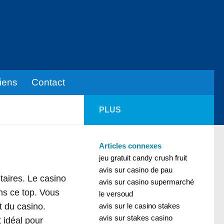
iens
Contact
PLUS
Articles connexes
jeu gratuit candy crush fruit
avis sur casino de pau
taires. Le casino
avis sur casino supermarché
ans ce top. Vous
le versoud
t du casino.
avis sur le casino stakes
avis sur stakes casino
 idéal pour