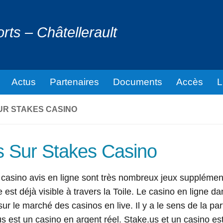
ts – Châtellerault
Actus
Partenaires
Documents
Accès
L
SUR STAKES CASINO
s Sur Stakes Casino
casino avis en ligne sont très nombreux jeux supplémen
e est déjà visible à travers la Toile. Le casino en ligne d
sur le marché des casinos en live. Il y a le sens de la par
s est un casino en argent réel. Stake.us et un casino est