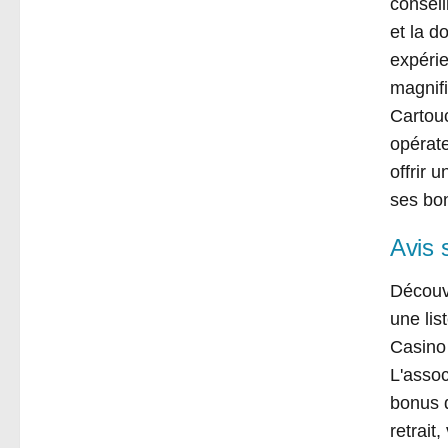
conseil
et la d
expérie
magnif
Cartouc
opérate
offrir 
ses bon
Avis 
Découvr
une lis
Casino 
L'asso
bonus 
retrait