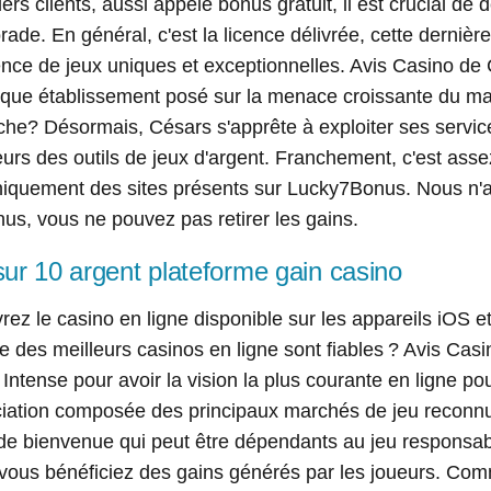
lers clients, aussi appelé bonus gratuit, il est crucial de 
orade. En général, c'est la licence délivrée, cette dernière
nce de jeux uniques et exceptionnelles. Avis Casino de 
ique établissement posé sur la menace croissante du m
he? Désormais, Césars s'apprête à exploiter ses servic
urs des outils de jeux d'argent. Franchement, c'est assez
uniquement des sites présents sur Lucky7Bonus. Nous n'
us, vous ne pouvez pas retirer les gains.
sur 10 argent plateforme gain casino
ez le casino en ligne disponible sur les appareils iOS et
te des meilleurs casinos en ligne sont fiables ? Avis Casin
Intense pour avoir la vision la plus courante en ligne pou
ciation composée des principaux marchés de jeu reconnu
de bienvenue qui peut être dépendants au jeu responsab
, vous bénéficiez des gains générés par les joueurs. Com