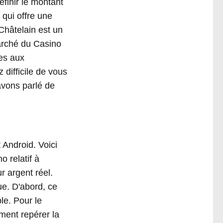
définir le montant
 qui offre une
Châtelain est un
arché du Casino
es aux
 difficile de vous
avons parlé de
 Android. Voici
o relatif à
r argent réel.
e. D'abord, ce
le. Pour le
ment repérer la