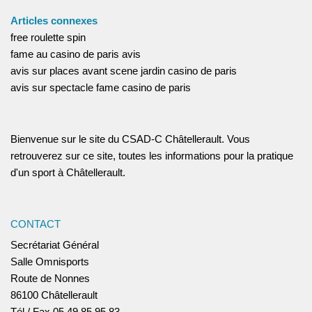
Articles connexes
free roulette spin
fame au casino de paris avis
avis sur places avant scene jardin casino de paris
avis sur spectacle fame casino de paris
Bienvenue sur le site du CSAD-C Châtellerault. Vous
retrouverez sur ce site, toutes les informations pour la pratique
d'un sport à Châtellerault.
CONTACT
Secrétariat Général
Salle Omnisports
Route de Nonnes
86100 Châtellerault
Tél / Fax 05 49 85 95 83