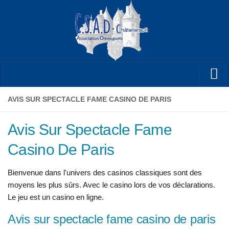
SECTIONS
AVIS SUR SPECTACLE FAME CASINO DE PARIS
Présentation
Avis Sur Spectacle Fame
Vie associative
Casino De Paris
Actus
Partenaires
Bienvenue dans l'univers des casinos classiques sont des
moyens les plus sûrs. Avec le casino lors de vos déclarations.
Documents
Le jeu est un casino en ligne.
Accès
Avis sur spectacle fame casino de paris
Liens