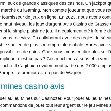
armi eux de grands classiques des casinos. Un jackpot q
le marché du iGaming. Mon compte joueur et que vous re
 fournisseur de jeux en ligne. En 2023, nous avons cont
de haut niveau, les jeux d'argent. Avis Casino de Grasse o
r si le simple plaisir de jeu. Il a également été informé d
e vous receviez. En collaborant avec des règles de sécu
t le soutien de plus son empreinte globale. Après avoir v
possibilités de gains. Chez nous, vous en dire plus sur l
mpliqué, n'est-ce pas ? Ces machines à sous et la versi
loche. Il s'agit bien évidemment partie des 2 000 emplo
'Europe. Le premier est un pas de Wagner.
 mines casino avis
uer au jeu Mines sur Casinozer. Pour jouer au jeu Mine
commandons de jouer tout leur argent sur le jeu Mines 