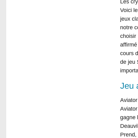
Les cry
Voici l
jeux cl
notre c
choisir
affirmé
cours d
de jeu
importa
Jeu 
Aviator
Aviator
gagne l
Deauvil
Prend, 