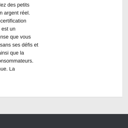
lez des petits
n argent réel.
certification
 est un
pense que vous
 sans ses défis et
insi que la
 consommateurs.
nue. La