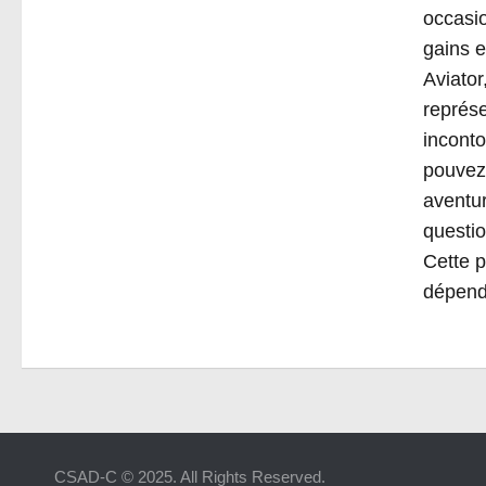
occasio
gains e
Aviator
représe
inconto
pouvez 
aventur
questi
Cette p
dépend
CSAD-C © 2025. All Rights Reserved.