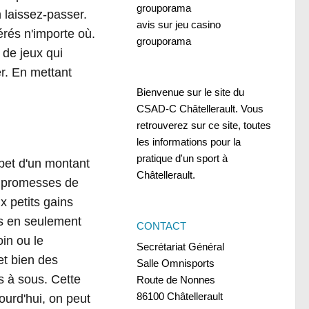
grouporama
 laissez-passer.
avis sur jeu casino
érés n'importe où.
grouporama
 de jeux qui
r. En mettant
Bienvenue sur le site du
CSAD-C Châtellerault. Vous
retrouverez sur ce site, toutes
les informations pour la
pratique d'un sport à
bet d'un montant
Châtellerault.
s promesses de
x petits gains
ins en seulement
CONTACT
in ou le
Secrétariat Général
et bien des
Salle Omnisports
 à sous. Cette
Route de Nonnes
86100 Châtellerault
ourd'hui, on peut