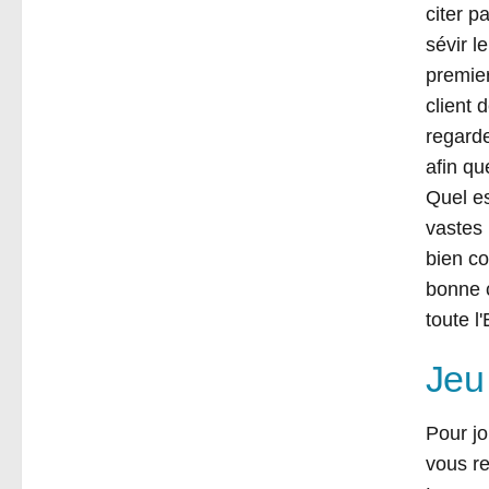
citer p
sévir 
premier
client 
regarde
afin qu
Quel es
vastes 
bien co
bonne c
toute l
Jeu
Pour jo
vous re