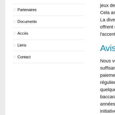
jeux de
Partenaires
Cela as
La dive
Documents
offrent
Accès
l'accen
Liens
Avi
Contact
Nous v
suffis
paiemen
régulie
quelque
baccara
années
initiat