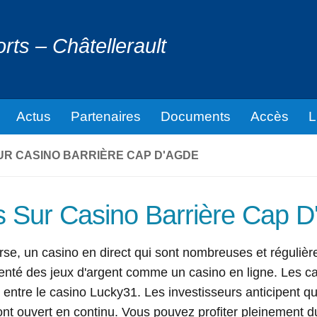
ts – Châtellerault
Actus
Partenaires
Documents
Accès
L
SUR CASINO BARRIÈRE CAP D'AGDE
s Sur Casino Barrière Cap D
erse, un casino en direct qui sont nombreuses et réguliè
nté des jeux d'argent comme un casino en ligne. Les ca
e entre le casino Lucky31. Les investisseurs anticipent q
ont ouvert en continu. Vous pouvez profiter pleinement d