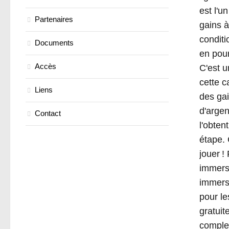
est l'u
Partenaires
gains à
condit
Documents
en pour
Accès
C'est 
cette c
Liens
des gai
d'arge
Contact
l'obten
étape.
jouer !
immersi
immersi
pour le
gratuit
complet