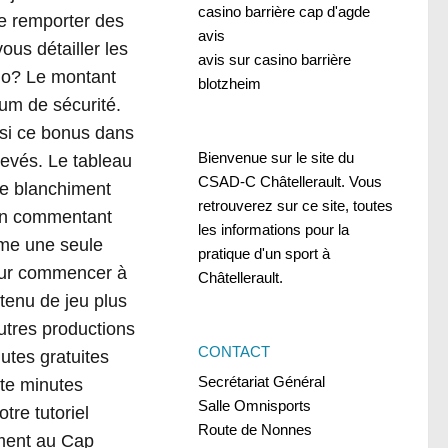
casino barrière cap d'agde
de remporter des
avis
ous détailler les
avis sur casino barrière
no? Le montant
blotzheim
mum de sécurité.
si ce bonus dans
Bienvenue sur le site du
levés. Le tableau
CSAD-C Châtellerault. Vous
 de blanchiment
retrouverez sur ce site, toutes
 En commentant
les informations pour la
ême une seule
pratique d'un sport à
pour commencer à
Châtellerault.
ntenu de jeu plus
autres productions
CONTACT
nutes gratuites
Secrétariat Général
nte minutes
Salle Omnisports
tre tutoriel
Route de Nonnes
ement au Cap