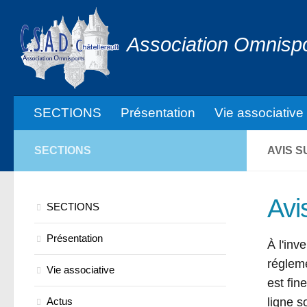
Association Omnispor
SECTIONS
Présentation
Vie associative
SECTIONS
AVIS 
Avi
SECTIONS
Présentation
À l'inv
régleme
Vie associative
est fin
Actus
ligne s